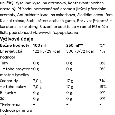
uhličitý, Kyselina: kyselina citronová, Konzervant: sorban
draselný, Přírodní pomerančové aroma s jinými přírodními
aromaty, Antioxidant: kyselina askorbová, Sladidla: acesulfam
K a sukralosa, Stabilizátor: arabská guma, Barviva: β-apo-8'-
karotenal a karoteny, Složení produktu se v rámci EU může
lišit, podrobnosti viz www.info.pepsico.eu
Výživové údaje
Běžné hodnoty
100 ml
250 ml**
%*
Energetická
122 kJ/29 kcal
306 kJ/72 kcal
4%
hodnota
Tuky
0 g
0 g
0%
- z toho nasycené
0 g
0 g
0%
mastné kyseliny
Sacharidy
7,0 g
17 g
7%
- z toho cukry
7,0 g
17 g
19%
Bílkoviny
0 g
0 g
0%
Sůl
0 g
0 g
0%
*Referenční
-
-
-
hodnota příjmu u