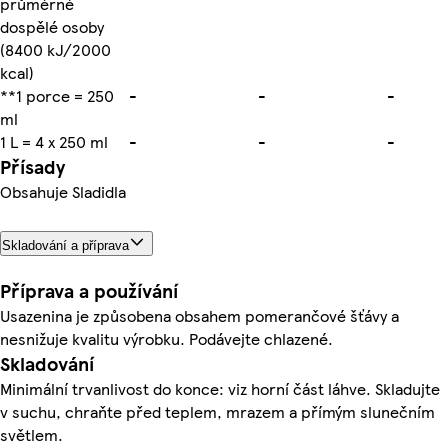
průměrné
dospělé osoby
(8400 kJ/2000
kcal)
**1 porce = 250
-
-
-
ml
1 L = 4 x 250 ml
-
-
-
Přísady
Obsahuje Sladidla
Skladování a příprava
Příprava a používání
Usazenina je způsobena obsahem pomerančové šťávy a
nesnižuje kvalitu výrobku. Podávejte chlazené.
Skladování
Minimální trvanlivost do konce: viz horní část láhve. Skladujte
v suchu, chraňte před teplem, mrazem a přímým slunečním
světlem.