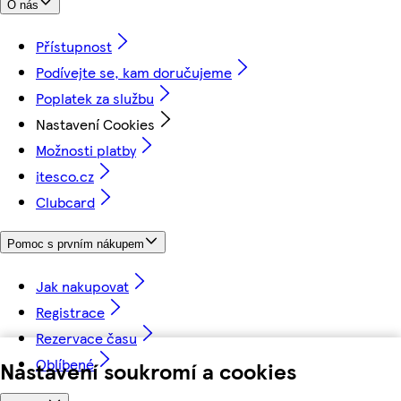
O nás
Přístupnost
Podívejte se, kam doručujeme
Poplatek za službu
Nastavení Cookies
Možnosti platby
itesco.cz
Clubcard
Pomoc s prvním nákupem
Jak nakupovat
Registrace
Rezervace času
Oblíbené
Nastavení soukromí a cookies