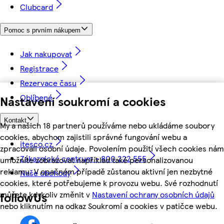
Clubcard
Pomoc s prvním nákupem
Jak nakupovat
Registrace
Rezervace času
Oblíbené
Nastavení soukromí a cookies
Kontakt
My a našich 18 partnerů používáme nebo ukládáme soubory
cookies, abychom zajistili správné fungování webu a
itesco.cz
zpracovali osobní údaje. Povolením použití všech cookies nám
Zákaznické centrum - 800 222 555
umožníte zobrazovat například také personalizovanou
reklamu. V opačném případě zůstanou aktivní jen nezbytné
Naše obchody
cookies, které potřebujeme k provozu webu. Své rozhodnutí
můžete kdykoliv změnit v
Nastavení ochrany osobních údajů
followUs
nebo kliknutím na odkaz Soukromí a cookies v patičce webu.