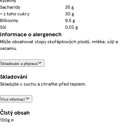
kyseliny
Sacharidy
35 g
- z toho cukry
30 g
Bílkoviny
9,5 g
Sůl
0,02 g
Informace o alergenech
Může obsahovat stopy skořápkových plodů, mléka, sóji a
sezamu.
Skladování a příprava
Skladování
Skladujte v suchu a chraňte před teplem.
Více informací
Čistý obsah
100g ℮