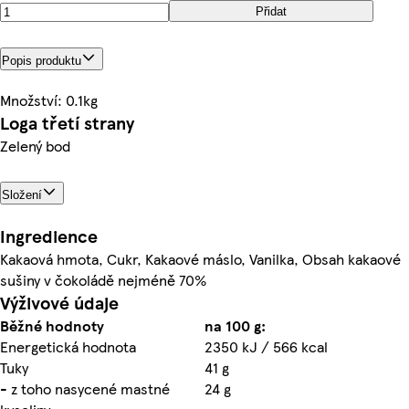
Přidat
Popis produktu
Množství: 0.1kg
Loga třetí strany
Zelený bod
Složení
Ingredience
Kakaová hmota, Cukr, Kakaové máslo, Vanilka, Obsah kakaové
sušiny v čokoládě nejméně 70%
Výživové údaje
Běžné hodnoty
na 100 g:
Energetická hodnota
2350 kJ / 566 kcal
Tuky
41 g
- z toho nasycené mastné
24 g