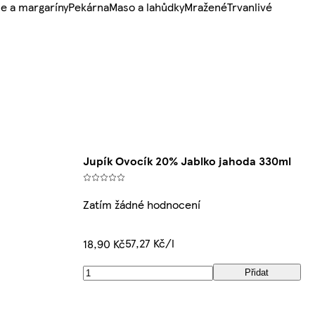
e a margaríny
Pekárna
Maso a lahůdky
Mražené
Trvanlivé
Jupík Ovocík 20% Jablko jahoda 330ml
Zatím žádné hodnocení
57,27 Kč/l
18,90 Kč
Přidat