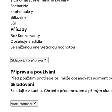
Sacharidy
z toho cukry
Bílkoviny
Sůl
Přísady
Bez Konzervanty
Obsahuje Sladidla
Se sníženou energetickou hodnotou
Skladování a příprava
Příprava a používání
Před použitím protřepejte, může obsahovat sediment ov
Skladování
Skladujte v suchu. Chraňte před mrazem a přímým sluneč
Více informací