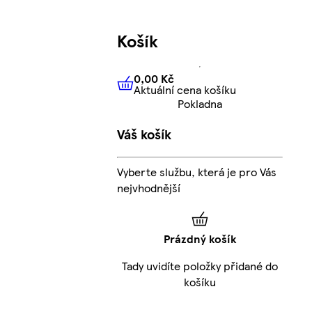
Košík
0,00 Kč
Aktuální cena košíku
0,00 Kč
Aktuální cena košíku
Pokladna
Váš košík
Vyberte službu, která je pro Vás
nejvhodnější
Prázdný košík
Tady uvidíte položky přidané do
košíku