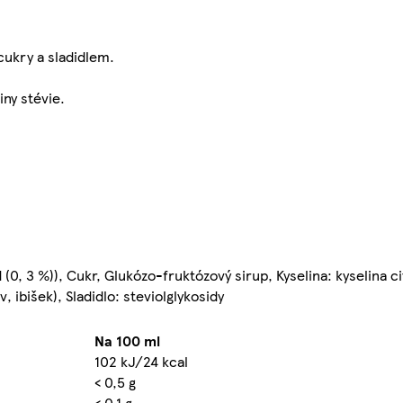
cukry a sladidlem.
iny stévie.
(0, 3 %)), Cukr, Glukózo-fruktózový sirup, Kyselina: kyselina c
 ibišek), Sladidlo: steviolglykosidy
Na 100 ml
102 kJ/24 kcal
< 0,5 g
< 0,1 g