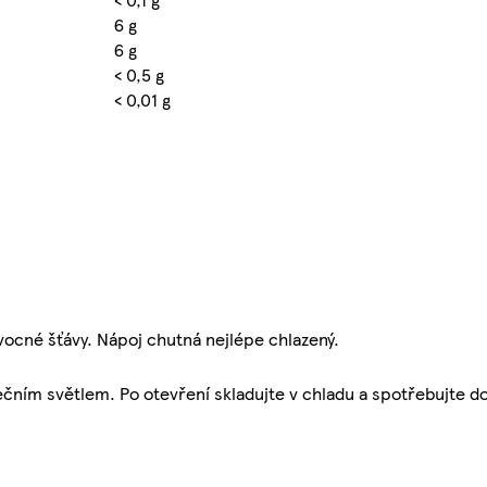
6 g
6 g
< 0,5 g
< 0,01 g
ocné šťávy. Nápoj chutná nejlépe chlazený.
ním světlem. Po otevření skladujte v chladu a spotřebujte do