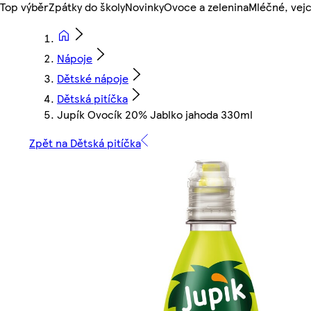
Top výběr
Zpátky do školy
Novinky
Ovoce a zelenina
Mléčné, vejc
Nápoje
Dětské nápoje
Dětská pitíčka
Jupík Ovocík 20% Jablko jahoda 330ml
Zpět na Dětská pitíčka