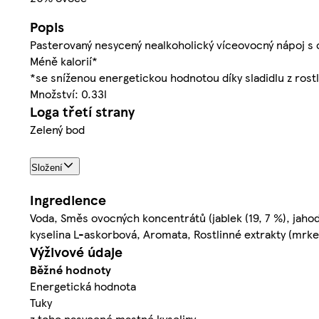
Popis
Pasterovaný nesycený nealkoholický víceovocný nápoj s 
Méně kalorií*
*se sníženou energetickou hodnotou díky sladidlu z rostl
Množství: 0.33l
Loga třetí strany
Zelený bod
Složení
Ingredience
Voda, Směs ovocných koncentrátů (jablek (19, 7 %), jahod 
kyselina L-askorbová, Aromata, Rostlinné extrakty (mrkev,
Výživové údaje
Běžné hodnoty
Energetická hodnota
Tuky
z toho nasycené mastné kyseliny