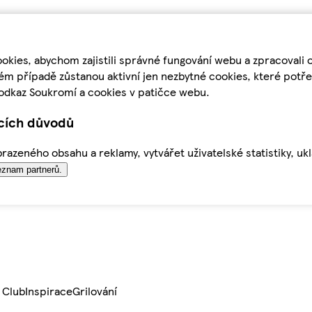
kies, abychom zajistili správné fungování webu a zpracovali 
ém případě zůstanou aktivní jen nezbytné cookies, které pot
odkaz Soukromí a cookies v patičce webu.
ících důvodů
azeného obsahu a reklamy, vytvářet uživatelské statistiky, uk
znam partnerů.
 Club
Inspirace
Grilování