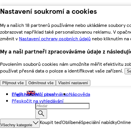
Nastavení soukromí a cookies
My a našich 18 partnerů používáme nebo ukládáme soubory coo
zobrazovat například také personalizovanou reklamu. V opačn
změnit v
Nastavení ochrany osobních údajů
nebo kliknutím na 
My a naši partneři zpracováváme údaje z následuj
Povolením souborů cookies nám umožníte měřit efektivitu zobr
používat přesná data o poloze a identifikovat vaše zařízení.
Se
Přijmout vše
Odmítnout vše
Vlastní nastavení
Přejít na hlavní obsah
English
Můj první nákup
Nápověda
Přeskočit na vyhledávání
Koupit teď
Oblíbené
Speciální nabídky
Online
Všechny kategorie