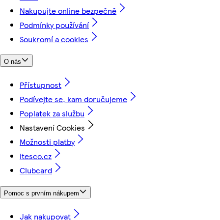
Nakupujte online bezpečně
Podmínky používání
Soukromí a cookies
O nás
Přístupnost
Podívejte se, kam doručujeme
Poplatek za službu
Nastavení Cookies
Možnosti platby
itesco.cz
Clubcard
Pomoc s prvním nákupem
Jak nakupovat