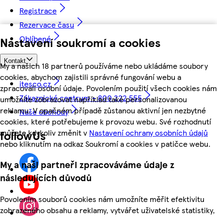
Registrace
Rezervace času
Oblíbené
Nastavení soukromí a cookies
Kontakt
My a našich 18 partnerů používáme nebo ukládáme soubory
cookies, abychom zajistili správné fungování webu a
itesco.cz
zpracovali osobní údaje. Povolením použití všech cookies nám
Zákaznické centrum - 800 222 555
umožníte zobrazovat například také personalizovanou
reklamu. V opačném případě zůstanou aktivní jen nezbytné
Naše obchody
cookies, které potřebujeme k provozu webu. Své rozhodnutí
můžete kdykoliv změnit v
Nastavení ochrany osobních údajů
followUs
nebo kliknutím na odkaz Soukromí a cookies v patičce webu.
My a naši partneři zpracováváme údaje z
následujících důvodů
Povolením souborů cookies nám umožníte měřit efektivitu
zobrazeného obsahu a reklamy, vytvářet uživatelské statistiky,