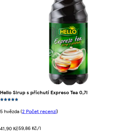
Hello Sirup s příchutí Expreso Tea 0,7l
5 hvězda
(
2 Počet recenzí
)
59,86 Kč/l
41,90 Kč