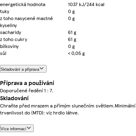
energetická hodnota
1037 kJ/244 kcal
tuky
0 g
z toho nasycené mastné
0 g
kyseliny
sacharidy
61 g
z toho cukry
61 g
bílkoviny
0 g
sůl
< 0,05 g
Skladování a příprava
Příprava a používání
Doporučené ředění 1 : 7.
Skladování
Chraňte před mrazem a přímým slunečním světlem.Minimální
trvanlivost do (MTD): viz hrdlo láhve.
Více informací