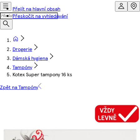
Přejít na hlavní obsah
Přeskočit na vyhledávání
Drogerie
Dámská hygiena
Tampóny
Kotex Super tampony 16 ks
Zpět na Tampóny