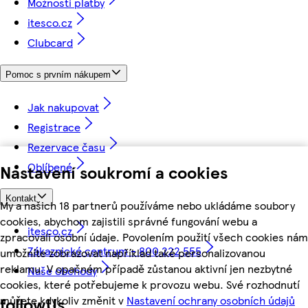
Možnosti platby
itesco.cz
Clubcard
Pomoc s prvním nákupem
Jak nakupovat
Registrace
Rezervace času
Oblíbené
Nastavení soukromí a cookies
Kontakt
My a našich 18 partnerů používáme nebo ukládáme soubory
cookies, abychom zajistili správné fungování webu a
itesco.cz
zpracovali osobní údaje. Povolením použití všech cookies nám
Zákaznické centrum - 800 222 555
umožníte zobrazovat například také personalizovanou
reklamu. V opačném případě zůstanou aktivní jen nezbytné
Naše obchody
cookies, které potřebujeme k provozu webu. Své rozhodnutí
můžete kdykoliv změnit v
Nastavení ochrany osobních údajů
followUs