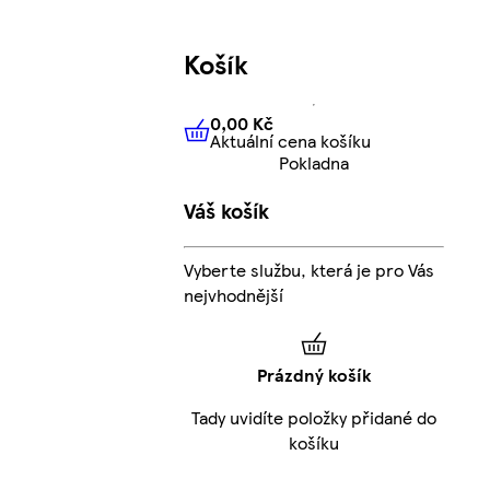
Košík
0,00 Kč
Aktuální cena košíku
0,00 Kč
Aktuální cena košíku
Pokladna
Váš košík
Vyberte službu, která je pro Vás
nejvhodnější
Prázdný košík
Tady uvidíte položky přidané do
košíku