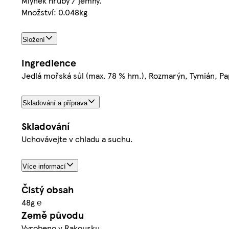
Mlýnek hrubý / jemný.
Množství: 0.048kg
Složení
Ingredience
Jedlá mořská sůl (max. 78 % hm.), Rozmarýn, Tymián, Pap
Skladování a příprava
Skladování
Uchovávejte v chladu a suchu.
Více informací
Čistý obsah
48g ℮
Země původu
Vyrobeno v Rakousku