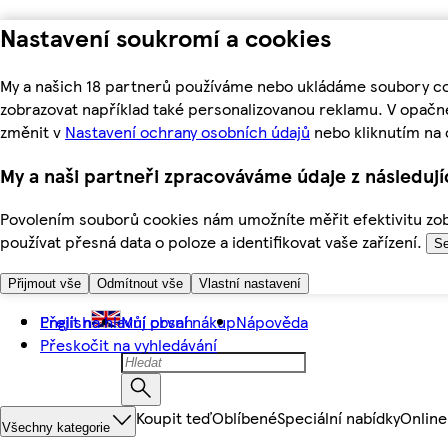
Nastavení soukromí a cookies
My a našich 18 partnerů používáme nebo ukládáme soubory coo
zobrazovat například také personalizovanou reklamu. V opačn
změnit v
Nastavení ochrany osobních údajů
nebo kliknutím na 
My a naši partneři zpracováváme údaje z následuj
Povolením souborů cookies nám umožníte měřit efektivitu zobr
používat přesná data o poloze a identifikovat vaše zařízení.
Se
Přijmout vše
Odmítnout vše
Vlastní nastavení
Přejít na hlavní obsah
English
Můj první nákup
Nápověda
Přeskočit na vyhledávání
Koupit teď
Oblíbené
Speciální nabídky
Online
Všechny kategorie