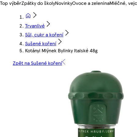
Top výběr
Zpátky do školy
Novinky
Ovoce a zelenina
Mléčné, vejc
Trvanlivé
Sůl, cukr a koření
Sušené koření
Kotányi Mlýnek Bylinky Italské 48g
Zpět na Sušené koření