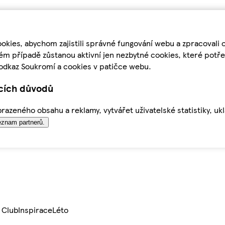
kies, abychom zajistili správné fungování webu a zpracovali 
ém případě zůstanou aktivní jen nezbytné cookies, které pot
odkaz Soukromí a cookies v patičce webu.
ících důvodů
azeného obsahu a reklamy, vytvářet uživatelské statistiky, uk
znam partnerů.
 Club
Inspirace
Léto