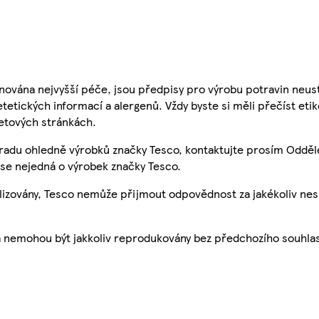
nována nejvyšší péče, jsou předpisy pro výrobu potravin neust
etetických informací a alergenů. Vždy byste si měli přečíst eti
etových stránkách.
 radu ohledně výrobků značky Tesco, kontaktujte prosím Odděl
se nejedná o výrobek značky Tesco.
ualizovány, Tesco nemůže přijmout odpovědnost za jakékoliv ne
a nemohou být jakkoliv reprodukovány bez předchozího souhla