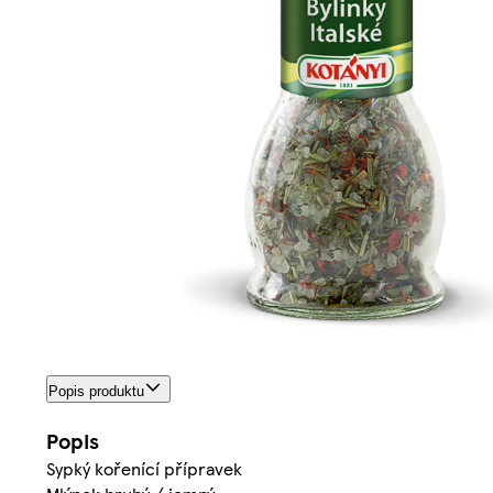
Popis produktu
Popis
Sypký kořenící přípravek