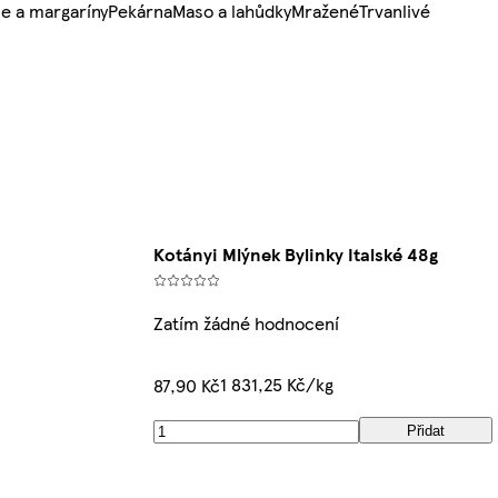
e a margaríny
Pekárna
Maso a lahůdky
Mražené
Trvanlivé
Kotányi Mlýnek Bylinky Italské 48g
Zatím žádné hodnocení
1 831,25 Kč/kg
87,90 Kč
Přidat