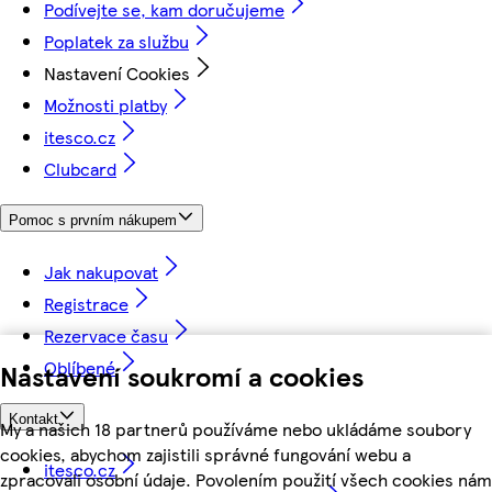
Podívejte se, kam doručujeme
Poplatek za službu
Nastavení Cookies
Možnosti platby
itesco.cz
Clubcard
Pomoc s prvním nákupem
Jak nakupovat
Registrace
Rezervace času
Oblíbené
Nastavení soukromí a cookies
Kontakt
My a našich 18 partnerů používáme nebo ukládáme soubory
cookies, abychom zajistili správné fungování webu a
itesco.cz
zpracovali osobní údaje. Povolením použití všech cookies nám