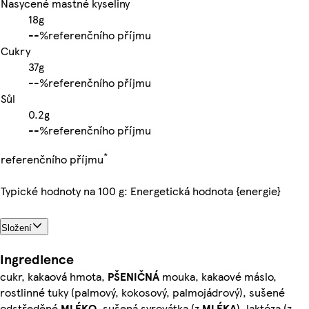
Nasycené mastné kyseliny
18g
-
-%
referenčního příjmu
Cukry
37g
-
-%
referenčního příjmu
Sůl
0.2g
-
-%
referenčního příjmu
*
referenčního příjmu
Typické hodnoty na 100 g: Energetická hodnota {energie}
Složení
Ingredience
cukr, kakaová hmota,
PŠENIČNÁ
mouka, kakaové máslo,
rostlinné tuky (palmový, kokosový, palmojádrový), sušené
odstředěné
MLÉKO
, sušená syrovátka (z
MLÉKA
), laktóza (z