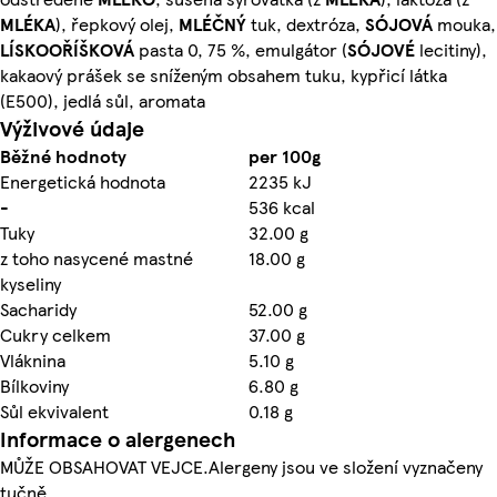
MLÉKA
), řepkový olej,
MLÉČNÝ
tuk, dextróza,
SÓJOVÁ
mouka,
LÍSKOOŘÍŠKOVÁ
pasta 0, 75 %, emulgátor (
SÓJOVÉ
lecitiny),
kakaový prášek se sníženým obsahem tuku, kypřicí látka
(E500), jedlá sůl, aromata
Výživové údaje
Běžné hodnoty
per 100g
Energetická hodnota
2235 kJ
-
536 kcal
Tuky
32.00 g
z toho nasycené mastné
18.00 g
kyseliny
Sacharidy
52.00 g
Cukry celkem
37.00 g
Vláknina
5.10 g
Bílkoviny
6.80 g
Sůl ekvivalent
0.18 g
Informace o alergenech
MŮŽE OBSAHOVAT VEJCE.Alergeny jsou ve složení vyznačeny
tučně