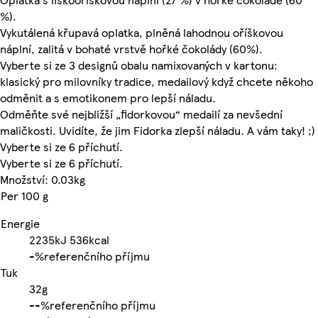
%).
Vykutálená křupavá oplatka, plněná lahodnou oříškovou
náplní, zalitá v bohaté vrstvě hořké čokolády (60%).
Vyberte si ze 3 designů obalu namixovaných v kartonu:
klasický pro milovníky tradice, medailový když chcete někoho
odměnit a s emotikonem pro lepší náladu.
Odměňte své nejbližší „fidorkovou“ medailí za nevšední
maličkosti. Uvidíte, že jim Fidorka zlepší náladu. A vám taky! ;)
Vyberte si ze 6 příchutí.
Vyberte si ze 6 příchutí.
Množství: 0.03kg
Per 100 g
Energie
2235kJ
536kcal
-%
referenčního příjmu
Tuk
32g
-
-%
referenčního příjmu