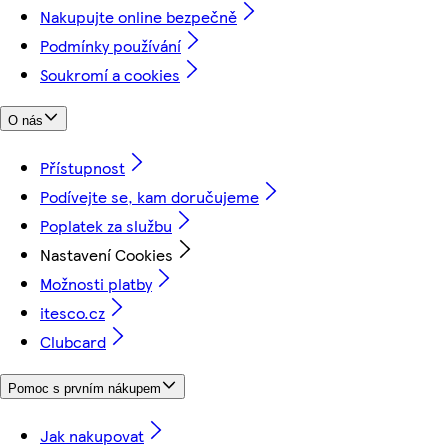
Nakupujte online bezpečně
Podmínky používání
Soukromí a cookies
O nás
Přístupnost
Podívejte se, kam doručujeme
Poplatek za službu
Nastavení Cookies
Možnosti platby
itesco.cz
Clubcard
Pomoc s prvním nákupem
Jak nakupovat