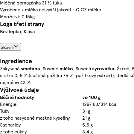
Mléčná pomazánka 31 % tuku.
Vyrobeno z mléka nejvyšší jakosti - Q CZ mléko.
Množství: 0.15kg
Loga třetí strany
Bez lepku, Klasa
Složení
Ingredience
Zakysaná
smetana
, Sušené
mléko
, Sušená
syrovátka
, Škrob, 
složka 0, 5 % (sušená pažitka 75 %, pažitkový extrakt), Jedlá sů
nejméně 42 %
Výživové údaje
Běžné hodnoty
ve 100 g
Energie
1297 kJ/314 kcal
Tuky
31 g
z toho nasycené mastné kyseliny
21 g
Sacharidy
5,5 g
z toho cukry
3,4 g