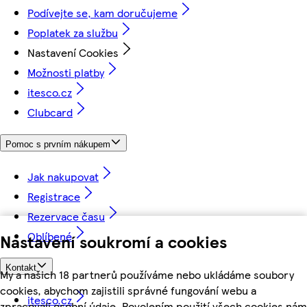
Podívejte se, kam doručujeme
Poplatek za službu
Nastavení Cookies
Možnosti platby
itesco.cz
Clubcard
Pomoc s prvním nákupem
Jak nakupovat
Registrace
Rezervace času
Oblíbené
Nastavení soukromí a cookies
Kontakt
My a našich 18 partnerů používáme nebo ukládáme soubory
cookies, abychom zajistili správné fungování webu a
itesco.cz
zpracovali osobní údaje. Povolením použití všech cookies nám