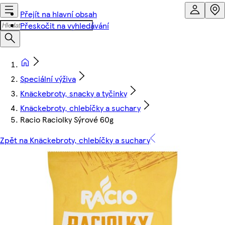
Přejít na hlavní obsah
Přeskočit na vyhledávání
Speciální výživa
Knäckebroty, snacky a tyčinky
Knäckebroty, chlebíčky a suchary
Racio Raciolky Sýrové 60g
Zpět na Knäckebroty, chlebíčky a suchary