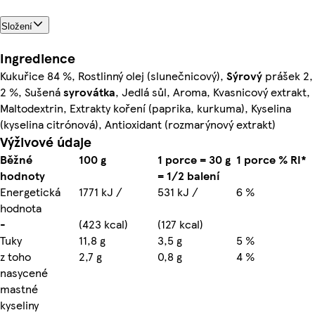
Složení
Ingredience
Kukuřice 84 %, Rostlinný olej (slunečnicový),
Sýrový
prášek 2,
2 %, Sušená
syrovátka
, Jedlá sůl, Aroma, Kvasnicový extrakt,
Maltodextrin, Extrakty koření (paprika, kurkuma), Kyselina
(kyselina citrónová), Antioxidant (rozmarýnový extrakt)
Výživové údaje
Běžné
100 g
1 porce = 30 g
1 porce % RI*
hodnoty
= 1/2 balení
Energetická
1771 kJ /
531 kJ /
6 %
hodnota
-
(423 kcal)
(127 kcal)
Tuky
11,8 g
3,5 g
5 %
z toho
2,7 g
0,8 g
4 %
nasycené
mastné
kyseliny