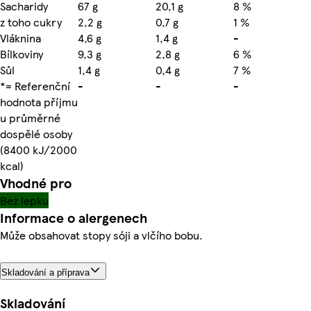
Sacharidy
67 g
20,1 g
8 %
z toho cukry
2,2 g
0,7 g
1 %
Vláknina
4,6 g
1,4 g
-
Bílkoviny
9,3 g
2,8 g
6 %
Sůl
1,4 g
0,4 g
7 %
*= Referenční
-
-
-
hodnota příjmu
u průměrné
dospělé osoby
(8400 kJ/2000
kcal)
Vhodné pro
Bez lepku
Informace o alergenech
Může obsahovat stopy sóji a vlčího bobu.
Skladování a příprava
Skladování