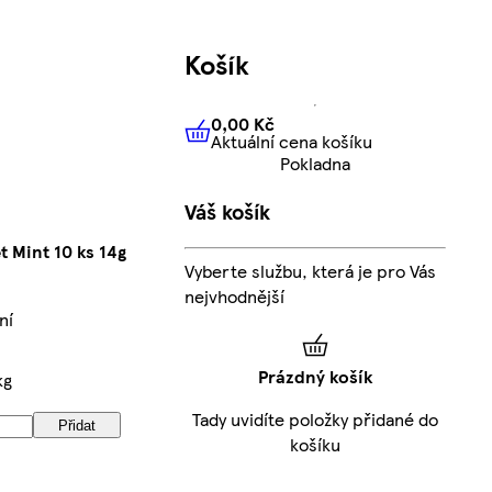
Košík
0,00 Kč
Aktuální cena košíku
0,00 Kč
Aktuální cena košíku
Pokladna
Váš košík
t Mint 10 ks 14g
Vyberte službu, která je pro Vás
nejvhodnější
ní
Prázdný košík
kg
Tady uvidíte položky přidané do
Přidat
košíku