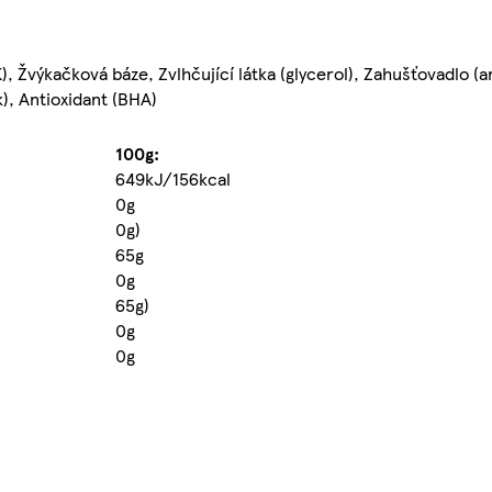
 K), Žvýkačková báze, Zvlhčující látka (glycerol), Zahušťovadlo 
k), Antioxidant (BHA)
100g:
649kJ/156kcal
0g
0g)
65g
0g
65g)
0g
0g