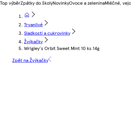
Top výběr
Zpátky do školy
Novinky
Ovoce a zelenina
Mléčné, vejc
Trvanlivé
Sladkosti a cukrovinky
Žvýkačky
Wrigley's Orbit Sweet Mint 10 ks 14g
Zpět na Žvýkačky