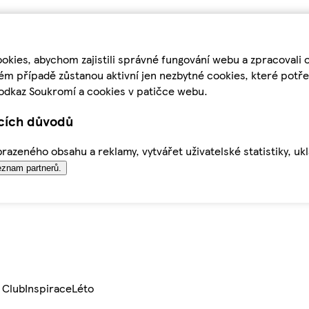
kies, abychom zajistili správné fungování webu a zpracovali 
ém případě zůstanou aktivní jen nezbytné cookies, které pot
odkaz Soukromí a cookies v patičce webu.
ících důvodů
azeného obsahu a reklamy, vytvářet uživatelské statistiky, uk
znam partnerů.
 Club
Inspirace
Léto