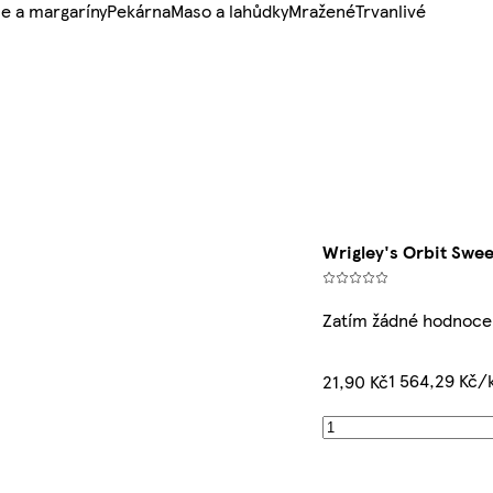
e a margaríny
Pekárna
Maso a lahůdky
Mražené
Trvanlivé
Wrigley's Orbit Swee
Zatím žádné hodnoce
1 564,29 Kč/
21,90 Kč