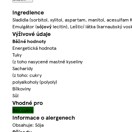
Ingredience
Sladidla (sorbitol, xylitol, aspartam, manitol, acesulfam
Emulgátor (
sójový
lecitin), Lešticí látka (karnaubský vos
Výživové údaje
Běžné hodnoty
Energetická hodnota
Tuky
(z toho nasycené mastné kyseliny
Sacharidy
(z toho: cukry
polyalkoholy (polyoly)
Bílkoviny
Sůl
Vhodné pro
Bez cukru
Informace o alergenech
Obsahuje: Sója