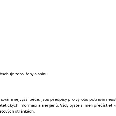
ahuje zdroj fenylalaninu.
nována nejvyšší péče, jsou předpisy pro výrobu potravin neust
etetických informací a alergenů. Vždy byste si měli přečíst eti
etových stránkách.