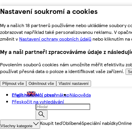
Nastavení soukromí a cookies
My a našich 18 partnerů používáme nebo ukládáme soubory coo
zobrazovat například také personalizovanou reklamu. V opačn
změnit v
Nastavení ochrany osobních údajů
nebo kliknutím na 
My a naši partneři zpracováváme údaje z následuj
Povolením souborů cookies nám umožníte měřit efektivitu zobr
používat přesná data o poloze a identifikovat vaše zařízení.
Se
Přijmout vše
Odmítnout vše
Vlastní nastavení
Přejít na hlavní obsah
English
Můj první nákup
Nápověda
Přeskočit na vyhledávání
Koupit teď
Oblíbené
Speciální nabídky
Online
Všechny kategorie