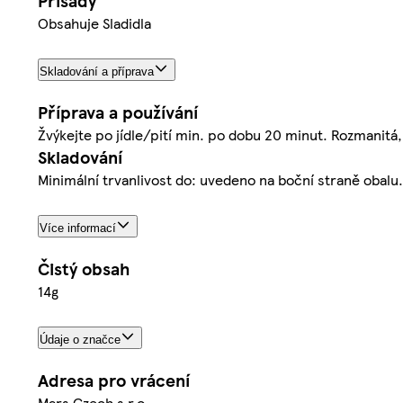
Přísady
Obsahuje Sladidla
Skladování a příprava
Příprava a používání
Žvýkejte po jídle/pití min. po dobu 20 minut. Rozmanitá, 
Skladování
Minimální trvanlivost do: uvedeno na boční straně obalu.
Více informací
Čistý obsah
14g
Údaje o značce
Adresa pro vrácení
Mars Czech s.r.o.