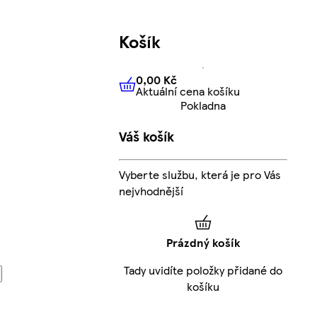
Košík
0,00 Kč
Aktuální cena košíku
0,00 Kč
Aktuální cena košíku
Pokladna
Váš košík
Vyberte službu, která je pro Vás
nejvhodnější
Prázdný košík
Tady uvidíte položky přidané do
košíku