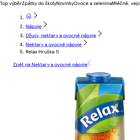
Top výběr
Zpátky do školy
Novinky
Ovoce a zelenina
Mléčné, vejc
Nápoje
Džusy, nektary a ovocné nápoje
Nektary a ovocné nápoje
Relax Hruška 1l
Zpět na Nektary a ovocné nápoje