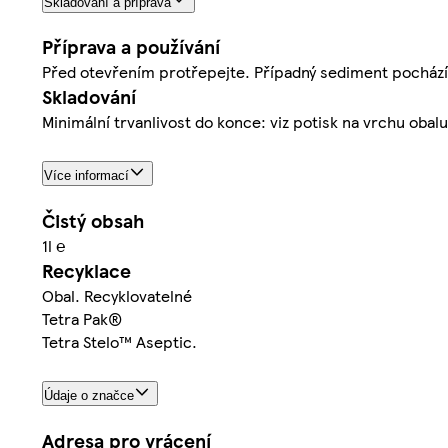
Skladování a příprava
Příprava a používání
Před otevřením protřepejte. Případný sediment pochází 
Skladování
Minimální trvanlivost do konce: viz potisk na vrchu obal
Více informací
Čistý obsah
1l ℮
Recyklace
Obal. Recyklovatelné
Tetra Pak®
Tetra Stelo™ Aseptic.
Údaje o značce
Adresa pro vrácení