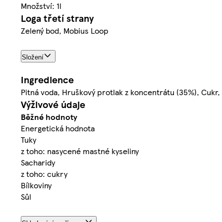
Množství: 1l
Loga třetí strany
Zelený bod, Mobius Loop
Složení
Ingredience
Pitná voda, Hruškový protlak z koncentrátu (35%), Cukr,
Výživové údaje
Běžné hodnoty
Energetická hodnota
Tuky
z toho: nasycené mastné kyseliny
Sacharidy
z toho: cukry
Bílkoviny
Sůl