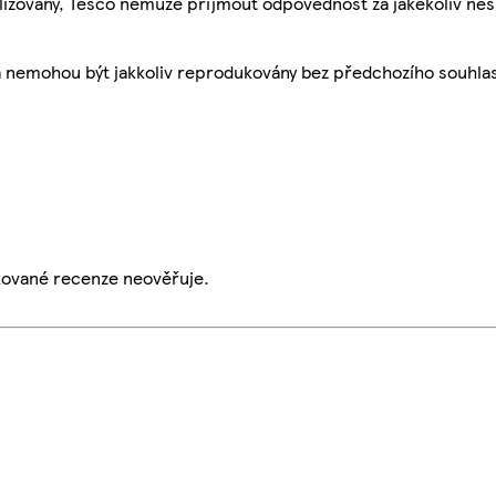
ualizovány, Tesco nemůže přijmout odpovědnost za jakékoliv ne
a nemohou být jakkoliv reprodukovány bez předchozího souhla
ikované recenze neověřuje.