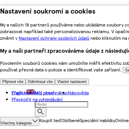
Nastavení soukromí a cookies
My a našich 18 partnerů používáme nebo ukládáme soubory coo
zobrazovat například také personalizovanou reklamu. V opačn
změnit v
Nastavení ochrany osobních údajů
nebo kliknutím na 
My a naši partneři zpracováváme údaje z následuj
Povolením souborů cookies nám umožníte měřit efektivitu zobr
používat přesná data o poloze a identifikovat vaše zařízení.
Se
Přijmout vše
Odmítnout vše
Vlastní nastavení
Přejít na hlavní obsah
English
Můj první nákup
Nápověda
Přeskočit na vyhledávání
Koupit teď
Oblíbené
Speciální nabídky
Online
Všechny kategorie