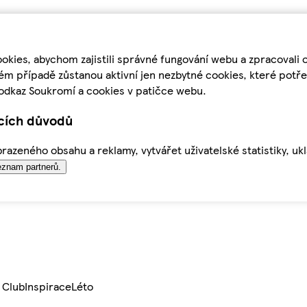
kies, abychom zajistili správné fungování webu a zpracovali 
ém případě zůstanou aktivní jen nezbytné cookies, které pot
odkaz Soukromí a cookies v patičce webu.
ících důvodů
azeného obsahu a reklamy, vytvářet uživatelské statistiky, uk
znam partnerů.
 Club
Inspirace
Léto