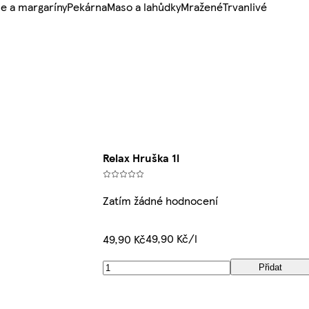
e a margaríny
Pekárna
Maso a lahůdky
Mražené
Trvanlivé
Relax Hruška 1l
Zatím žádné hodnocení
49,90 Kč/l
49,90 Kč
Přidat