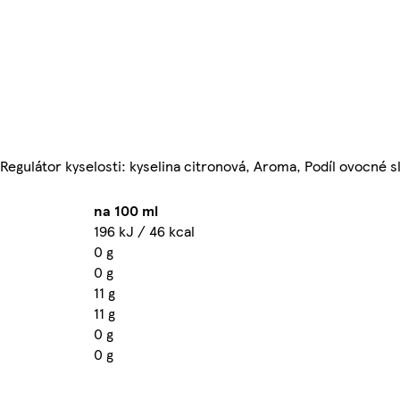
 Regulátor kyselosti: kyselina citronová, Aroma, Podíl ovocné 
na 100 ml
196 kJ / 46 kcal
0 g
0 g
11 g
11 g
0 g
0 g