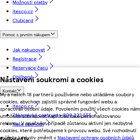
Možnosti platby
itesco.cz
Clubcard
Pomoc s prvním nákupem
Jak nakupovat
Registrace
Rezervace času
Oblíbené
Nastavení soukromí a cookies
Kontakt
My a našich 18 partnerů používáme nebo ukládáme soubory
cookies, abychom zajistili správné fungování webu a
itesco.cz
zpracovali osobní údaje. Povolením použití všech cookies nám
Zákaznické centrum - 800 222 555
umožníte zobrazovat například také personalizovanou
reklamu. V opačném případě zůstanou aktivní jen nezbytné
Naše obchody
cookies, které potřebujeme k provozu webu. Své rozhodnutí
můžete kdykoliv změnit v
Nastavení ochrany osobních údajů
followUs