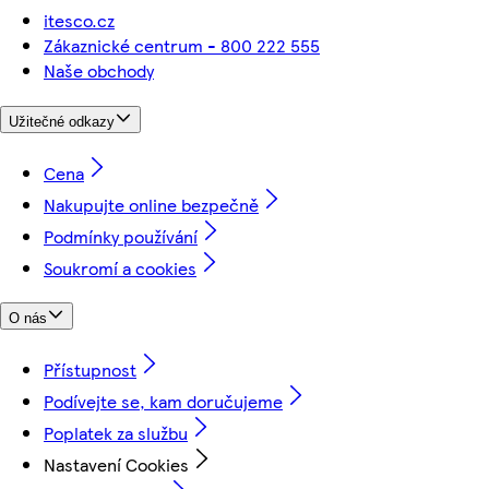
itesco.cz
Zákaznické centrum - 800 222 555
Naše obchody
Užitečné odkazy
Cena
Nakupujte online bezpečně
Podmínky používání
Soukromí a cookies
O nás
Přístupnost
Podívejte se, kam doručujeme
Poplatek za službu
Nastavení Cookies