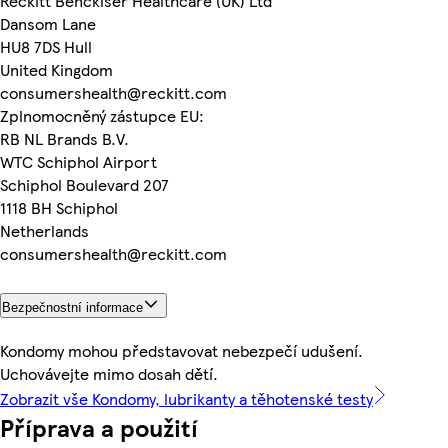
Reckitt Benckiser Healthcare (UK) Ltd
Dansom Lane
HU8 7DS Hull
United Kingdom
consumershealth@reckitt.com
Zplnomocněný zástupce EU:
RB NL Brands B.V.
WTC Schiphol Airport
Schiphol Boulevard 207
1118 BH Schiphol
Netherlands
consumershealth@reckitt.com
Bezpečnostní informace
Kondomy mohou představovat nebezpečí udušení.
Uchovávejte mimo dosah dětí.
Zobrazit vše Kondomy, lubrikanty a těhotenské testy
Příprava a použití