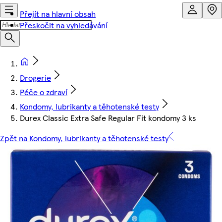
Přejít na hlavní obsah
Přeskočit na vyhledávání
Drogerie
Péče o zdraví
Kondomy, lubrikanty a těhotenské testy
Durex Classic Extra Safe Regular Fit kondomy 3 ks
Zpět na Kondomy, lubrikanty a těhotenské testy