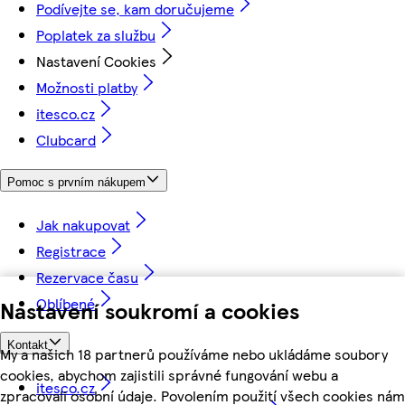
Podívejte se, kam doručujeme
Poplatek za službu
Nastavení Cookies
Možnosti platby
itesco.cz
Clubcard
Pomoc s prvním nákupem
Jak nakupovat
Registrace
Rezervace času
Oblíbené
Nastavení soukromí a cookies
Kontakt
My a našich 18 partnerů používáme nebo ukládáme soubory
cookies, abychom zajistili správné fungování webu a
itesco.cz
zpracovali osobní údaje. Povolením použití všech cookies nám