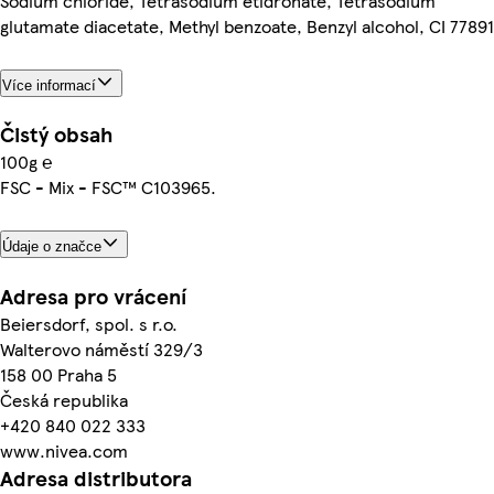
Sodium chloride, Tetrasodium etidronate, Tetrasodium
glutamate diacetate, Methyl benzoate, Benzyl alcohol, CI 77891
Více informací
Čistý obsah
100g ℮
FSC - Mix - FSC™ C103965.
Údaje o značce
Adresa pro vrácení
Beiersdorf, spol. s r.o.
Walterovo náměstí 329/3
158 00 Praha 5
Česká republika
+420 840 022 333
www.nivea.com
Adresa distributora