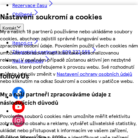
Rezervace času
Oblíbené
Nastavení soukromí a cookies
Kontakt
My a našich 18 partnerů používáme nebo ukládáme soubory
cookies, abychom zajistili správné fungování webu a
itesco.cz
zpracovali osobní údaje. Povolením použití všech cookies nám
Zákaznické centrum - 800 222 555
umožníte zobrazovat například také personalizovanou
reklamu. V opačném případě zůstanou aktivní jen nezbytné
Naše obchody
cookies, které potřebujeme k provozu webu. Své rozhodnutí
můžete kdykoliv změnit v
Nastavení ochrany osobních údajů
followUs
nebo kliknutím na odkaz Soukromí a cookies v patičce webu.
My a naši partneři zpracováváme údaje z
následujících důvodů
Povolením souborů cookies nám umožníte měřit efektivitu
zobrazeného obsahu a reklamy, vytvářet uživatelské statistiky,
ukládat nebo přistupovat k informacím ve vašem zařízení,
©
Tesco Stores ČR a.s. 2026
používat přesná data o poloze a identifikovat vaše zařízení.