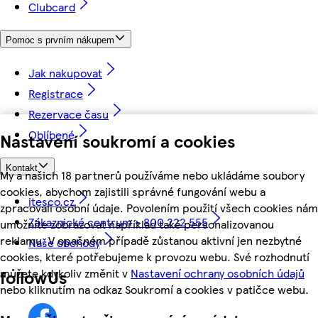
Clubcard
Pomoc s prvním nákupem
Jak nakupovat
Registrace
Rezervace času
Oblíbené
Nastavení soukromí a cookies
Kontakt
My a našich 18 partnerů používáme nebo ukládáme soubory
cookies, abychom zajistili správné fungování webu a
itesco.cz
zpracovali osobní údaje. Povolením použití všech cookies nám
Zákaznické centrum - 800 222 555
umožníte zobrazovat například také personalizovanou
reklamu. V opačném případě zůstanou aktivní jen nezbytné
Naše obchody
cookies, které potřebujeme k provozu webu. Své rozhodnutí
můžete kdykoliv změnit v
Nastavení ochrany osobních údajů
followUs
nebo kliknutím na odkaz Soukromí a cookies v patičce webu.