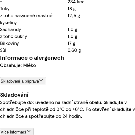
-
234 kcal
Tuky
18 g
z toho nasycené mastné
12,5 g
kyseliny
Sacharidy
1,0 g
z toho cukry
1,0 g
Bílkoviny
17 g
Sůl
0,60 g
Informace o alergenech
Obsahuje: Mléko
Skladování a příprava
Skladování
Spotřebujte do: uvedeno na zadní straně obalu. Skladujte v
chladničce při teplotě od 0°C do +6°C. Po otevření skladujte v
chladničce a spotřebujte do 24 hodin.
Více informací