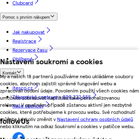
Clubcard
Pomoc s prvním nákupem
Jak nakupovat
Registrace
Rezervace času
Oblíbené
Nastavení soukromí a cookies
Kontakt
My a našich 18 partnerů používáme nebo ukládáme soubory
cookies, abychom zajistili správné fungování webu a
itesco.cz
zpracovali osobní údaje. Povolením použití všech cookies nám
Zákaznické centrum - 800 222 555
umožníte zobrazovat například také personalizovanou
reklamu. V opačném případě zůstanou aktivní jen nezbytné
Naše obchody
cookies, které potřebujeme k provozu webu. Své rozhodnutí
můžete kdykoliv změnit v
Nastavení ochrany osobních údajů
followUs
nebo kliknutím na odkaz Soukromí a cookies v patičce webu.