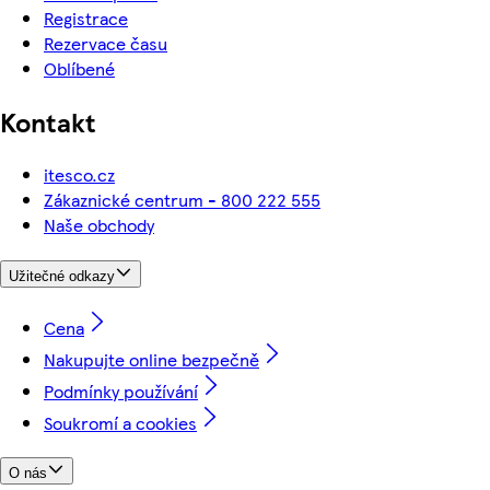
Registrace
Rezervace času
Oblíbené
Kontakt
itesco.cz
Zákaznické centrum - 800 222 555
Naše obchody
Užitečné odkazy
Cena
Nakupujte online bezpečně
Podmínky používání
Soukromí a cookies
O nás