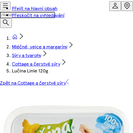
Přejít na hlavní obsah
Přeskočit na vyhledávání
Mléčné, vejce a margaríny
Sýry a tvarohy
Cottage a čerstvé sýry
Lučina Linie 120g
Zpět na Cottage a čerstvé sýry