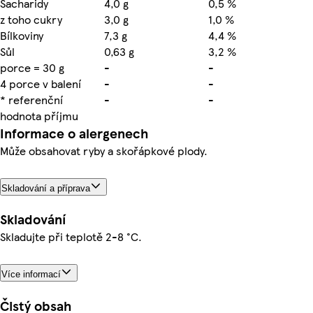
Sacharidy
4,0 g
0,5 %
z toho cukry
3,0 g
1,0 %
Bílkoviny
7,3 g
4,4 %
Sůl
0,63 g
3,2 %
porce = 30 g
-
-
4 porce v balení
-
-
* referenční
-
-
hodnota příjmu
Informace o alergenech
Může obsahovat ryby a skořápkové plody.
Skladování a příprava
Skladování
Skladujte při teplotě 2-8 °C.
Více informací
Čistý obsah