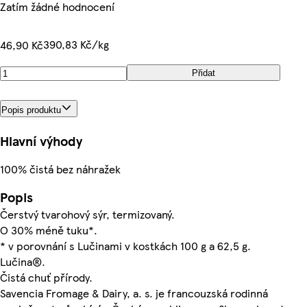
Zatím žádné hodnocení
390,83 Kč/kg
46,90 Kč
Přidat
Popis produktu
Hlavní výhody
100% čistá bez náhražek
Popis
Čerstvý tvarohový sýr, termizovaný.
O 30% méně tuku*.
* v porovnání s Lučinami v kostkách 100 g a 62,5 g.
Lučina®.
Čistá chuť přírody.
Savencia Fromage & Dairy, a. s. je francouzská rodinná