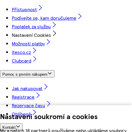
Přístupnost
Podívejte se, kam doručujeme
Poplatek za službu
Nastavení Cookies
Možnosti platby
itesco.cz
Clubcard
Pomoc s prvním nákupem
Jak nakupovat
Registrace
Rezervace času
Oblíbené
Nastavení soukromí a cookies
Kontakt
My a našich 18 partnerů používáme nebo ukládáme soubory