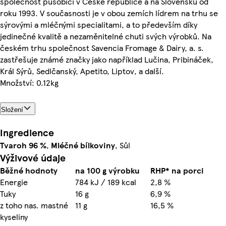
společnost působící v České republice a na Slovensku od
roku 1993. V současnosti je v obou zemích lídrem na trhu se
sýrovými a mléčnými specialitami, a to především díky
jedinečné kvalitě a nezaměnitelné chuti svých výrobků. Na
českém trhu společnost Savencia Fromage & Dairy, a. s.
zastřešuje známé značky jako například Lučina, Pribináček,
Král Sýrů, Sedlčanský, Apetito, Liptov, a další.
Množství: 0.12kg
Složení
Ingredience
Tvaroh
96 %
,
Mléčné
bílkoviny
, Sůl
Výživové údaje
Běžné hodnoty
na 100 g výrobku
RHP* na porci
Energie
784 kJ / 189 kcal
2,8 %
Tuky
16 g
6,9 %
z toho nas. mastné
11 g
16,5 %
kyseliny