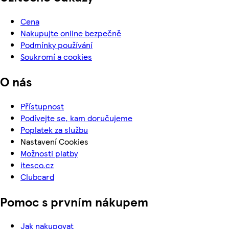
Cena
Nakupujte online bezpečně
Podmínky používání
Soukromí a cookies
O nás
Přístupnost
Podívejte se, kam doručujeme
Poplatek za službu
Nastavení Cookies
Možnosti platby
itesco.cz
Clubcard
Pomoc s prvním nákupem
Jak nakupovat