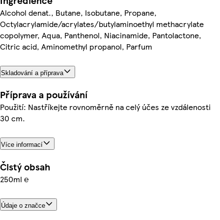
Ingredience
Alcohol denat., Butane, Isobutane, Propane,
Octylacrylamide/acrylates/butylaminoethyl methacrylate
copolymer, Aqua, Panthenol, Niacinamide, Pantolactone,
Citric acid, Aminomethyl propanol, Parfum
Skladování a příprava
Příprava a používání
Použití: Nastříkejte rovnoměrně na celý účes ze vzdálenosti
30 cm.
Více informací
Čistý obsah
250ml ℮
Údaje o značce