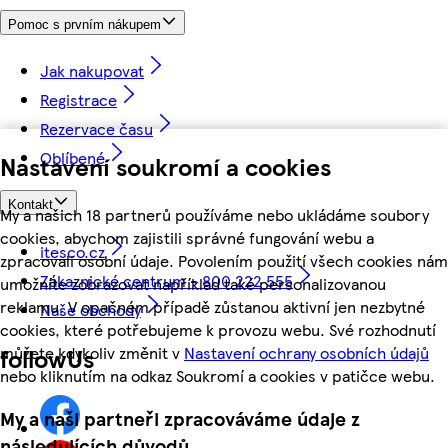
Pomoc s prvním nákupem
Jak nakupovat
Registrace
Rezervace času
Oblíbené
Nastavení soukromí a cookies
Kontakt
My a našich 18 partnerů používáme nebo ukládáme soubory
cookies, abychom zajistili správné fungování webu a
itesco.cz
zpracovali osobní údaje. Povolením použití všech cookies nám
Zákaznické centrum - 800 222 555
umožníte zobrazovat například také personalizovanou
reklamu. V opačném případě zůstanou aktivní jen nezbytné
Naše obchody
cookies, které potřebujeme k provozu webu. Své rozhodnutí
můžete kdykoliv změnit v
Nastavení ochrany osobních údajů
followUs
nebo kliknutím na odkaz Soukromí a cookies v patičce webu.
My a naši partneři zpracováváme údaje z
následujících důvodů