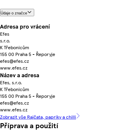
Údaje o značce
Adresa pro vrácení
Efes
s.r.o.
K Třebonicům
155 00 Praha 5 - Řeporyje
efes@efes.cz
www.efes.cz
Název a adresa
Efes, s.r.o.
K Třebonicům
155 00 Praha 5 - Řeporyje
efes@efes.cz
www.efes.cz
Zobrazit vše Rajčata, papriky a chilli
Příprava a použití