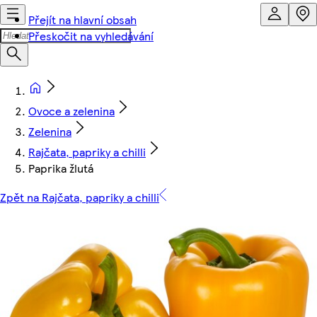
Přejít na hlavní obsah
Přeskočit na vyhledávání
Ovoce a zelenina
Zelenina
Rajčata, papriky a chilli
Paprika žlutá
Zpět na Rajčata, papriky a chilli