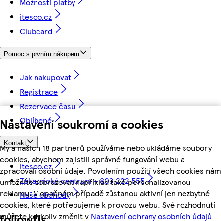
Možnosti platby
itesco.cz
Clubcard
Pomoc s prvním nákupem
Jak nakupovat
Registrace
Rezervace času
Oblíbené
Nastavení soukromí a cookies
Kontakt
My a našich 18 partnerů používáme nebo ukládáme soubory
cookies, abychom zajistili správné fungování webu a
itesco.cz
zpracovali osobní údaje. Povolením použití všech cookies nám
Zákaznické centrum - 800 222 555
umožníte zobrazovat například také personalizovanou
reklamu. V opačném případě zůstanou aktivní jen nezbytné
Naše obchody
cookies, které potřebujeme k provozu webu. Své rozhodnutí
můžete kdykoliv změnit v
Nastavení ochrany osobních údajů
followUs