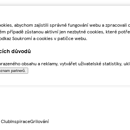
kies, abychom zajistili správné fungování webu a zpracovali 
ém případě zůstanou aktivní jen nezbytné cookies, které pot
odkaz Soukromí a cookies v patičce webu.
ících důvodů
azeného obsahu a reklamy, vytvářet uživatelské statistiky, uk
znam partnerů.
 Club
Inspirace
Grilování