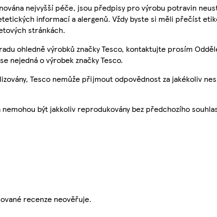
nována nejvyšší péče, jsou předpisy pro výrobu potravin neust
etetických informací a alergenů. Vždy byste si měli přečíst eti
etových stránkách.
 radu ohledně výrobků značky Tesco, kontaktujte prosím Odděl
se nejedná o výrobek značky Tesco.
ualizovány, Tesco nemůže přijmout odpovědnost za jakékoliv ne
a nemohou být jakkoliv reprodukovány bez předchozího souhla
ikované recenze neověřuje.