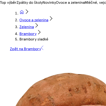
Top výběr
Zpátky do školy
Novinky
Ovoce a zelenina
Mléčné, vejc
Ovoce a zelenina
Zelenina
Brambory
Brambory sladké
Zpět na Brambory