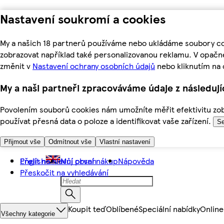
Nastavení soukromí a cookies
My a našich 18 partnerů používáme nebo ukládáme soubory coo
zobrazovat například také personalizovanou reklamu. V opačn
změnit v
Nastavení ochrany osobních údajů
nebo kliknutím na 
My a naši partneři zpracováváme údaje z následuj
Povolením souborů cookies nám umožníte měřit efektivitu zobr
používat přesná data o poloze a identifikovat vaše zařízení.
Se
Přijmout vše
Odmítnout vše
Vlastní nastavení
Přejít na hlavní obsah
English
Můj první nákup
Nápověda
Přeskočit na vyhledávání
Koupit teď
Oblíbené
Speciální nabídky
Online
Všechny kategorie