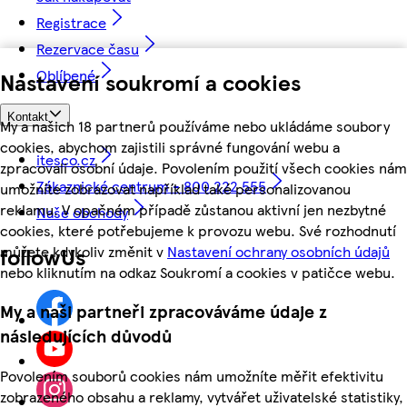
Registrace
Rezervace času
Oblíbené
Nastavení soukromí a cookies
Kontakt
My a našich 18 partnerů používáme nebo ukládáme soubory
cookies, abychom zajistili správné fungování webu a
itesco.cz
zpracovali osobní údaje. Povolením použití všech cookies nám
Zákaznické centrum - 800 222 555
umožníte zobrazovat například také personalizovanou
reklamu. V opačném případě zůstanou aktivní jen nezbytné
Naše obchody
cookies, které potřebujeme k provozu webu. Své rozhodnutí
můžete kdykoliv změnit v
Nastavení ochrany osobních údajů
followUs
nebo kliknutím na odkaz Soukromí a cookies v patičce webu.
My a naši partneři zpracováváme údaje z
následujících důvodů
Povolením souborů cookies nám umožníte měřit efektivitu
zobrazeného obsahu a reklamy, vytvářet uživatelské statistiky,