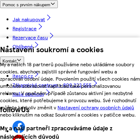
Pomoc s prvním nákupem
Jak nakupovat
Registrace
Rezervace času
Oblíbené
Nastavení soukromí a cookies
Kontakt
My a našich 18 partnerů používáme nebo ukládáme soubory
cookies, abychom zajistili správné fungování webu a
itesco.cz
zpracovali osobní údaje. Povolením použití všech cookies nám
Zákaznické centrum - 800 222 555
umožníte zobrazovat například také personalizovanou
reklamu. V opačném případě zůstanou aktivní jen nezbytné
Naše obchody
cookies, které potřebujeme k provozu webu. Své rozhodnutí
můžete kdykoliv změnit v
Nastavení ochrany osobních údajů
followUs
nebo kliknutím na odkaz Soukromí a cookies v patičce webu.
My a naši partneři zpracováváme údaje z
následujících důvodů