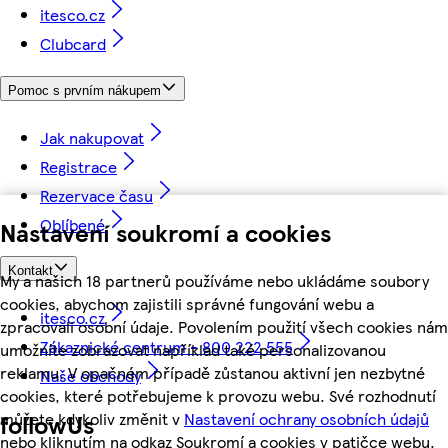
itesco.cz
Clubcard
Pomoc s prvním nákupem
Jak nakupovat
Registrace
Rezervace času
Oblíbené
Nastavení soukromí a cookies
Kontakt
My a našich 18 partnerů používáme nebo ukládáme soubory
cookies, abychom zajistili správné fungování webu a
itesco.cz
zpracovali osobní údaje. Povolením použití všech cookies nám
Zákaznické centrum - 800 222 555
umožníte zobrazovat například také personalizovanou
reklamu. V opačném případě zůstanou aktivní jen nezbytné
Naše obchody
cookies, které potřebujeme k provozu webu. Své rozhodnutí
můžete kdykoliv změnit v
Nastavení ochrany osobních údajů
followUs
nebo kliknutím na odkaz Soukromí a cookies v patičce webu.