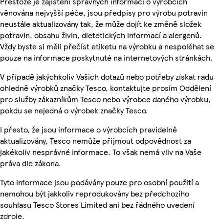
Přestože je zajištění správných informací o výrobcích
věnována nejvyšší péče, jsou předpisy pro výrobu potravin
neustále aktualizovány tak, že může dojít ke změně složek
potravin, obsahu živin, dietetických informací a alergenů.
Vždy byste si měli přečíst etiketu na výrobku a nespoléhat se
pouze na informace poskytnuté na internetových stránkách.
V případě jakýchkoliv Vašich dotazů nebo potřeby získat radu
ohledně výrobků značky Tesco, kontaktujte prosím Oddělení
pro služby zákazníkům Tesco nebo výrobce daného výrobku,
pokdu se nejedná o výrobek značky Tesco.
I přesto, že jsou informace o výrobcích pravidelně
aktualizovány, Tesco nemůže přijmout odpovědnost za
jakékoliv nesprávné informace. To však nemá vliv na Vaše
práva dle zákona.
Tyto informace jsou podávány pouze pro osobní použití a
nemohou být jakkoliv reprodukovány bez předchozího
souhlasu Tesco Stores Limited ani bez řádného uvedení
zdroje.