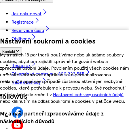
Jak nakupovat
Registrace
Rezervace času
Oblíbené
Nastavení soukromí a cookies
Kontakt
My a našich 18 partnerů používáme nebo ukládáme soubory
cookies, abychom zajistili správné fungování webu a
itesco.cz
zpracovali osobní údaje. Povolením použití všech cookies nám
Zákaznické centrum - 800 222 555
umožníte zobrazovat například také personalizovanou
reklamu. V opačném případě zůstanou aktivní jen nezbytné
Naše obchody
cookies, které potřebujeme k provozu webu. Své rozhodnutí
můžete kdykoliv změnit v
Nastavení ochrany osobních údajů
followUs
nebo kliknutím na odkaz Soukromí a cookies v patičce webu.
My a naši partneři zpracováváme údaje z
následujících důvodů