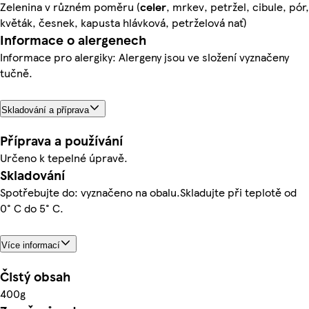
Zelenina v různém poměru (
celer
, mrkev, petržel, cibule, pór,
květák, česnek, kapusta hlávková, petrželová nať)
Informace o alergenech
Informace pro alergiky: Alergeny jsou ve složení vyznačeny
tučně.
Skladování a příprava
Příprava a používání
Určeno k tepelné úpravě.
Skladování
Spotřebujte do: vyznačeno na obalu.Skladujte při teplotě od
0° C do 5° C.
Více informací
Čistý obsah
400g