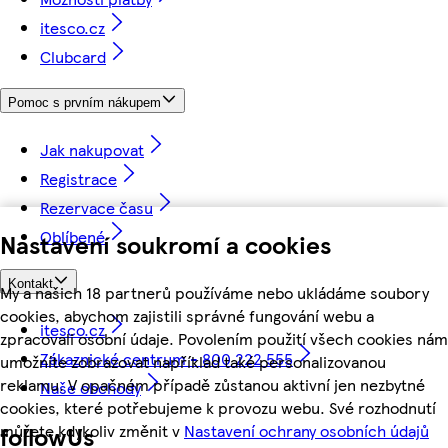
itesco.cz
Clubcard
Pomoc s prvním nákupem
Jak nakupovat
Registrace
Rezervace času
Oblíbené
Nastavení soukromí a cookies
Kontakt
My a našich 18 partnerů používáme nebo ukládáme soubory
cookies, abychom zajistili správné fungování webu a
itesco.cz
zpracovali osobní údaje. Povolením použití všech cookies nám
Zákaznické centrum - 800 222 555
umožníte zobrazovat například také personalizovanou
reklamu. V opačném případě zůstanou aktivní jen nezbytné
Naše obchody
cookies, které potřebujeme k provozu webu. Své rozhodnutí
můžete kdykoliv změnit v
Nastavení ochrany osobních údajů
followUs