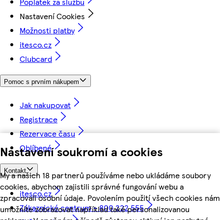
Poplatek za službu
Nastavení Cookies
Možnosti platby
itesco.cz
Clubcard
Pomoc s prvním nákupem
Jak nakupovat
Registrace
Rezervace času
Oblíbené
Nastavení soukromí a cookies
Kontakt
My a našich 18 partnerů používáme nebo ukládáme soubory
cookies, abychom zajistili správné fungování webu a
itesco.cz
zpracovali osobní údaje. Povolením použití všech cookies nám
Zákaznické centrum - 800 222 555
umožníte zobrazovat například také personalizovanou