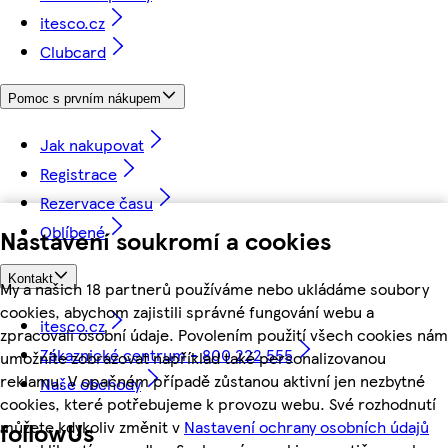
itesco.cz
Clubcard
Pomoc s prvním nákupem
Jak nakupovat
Registrace
Rezervace času
Oblíbené
Nastavení soukromí a cookies
Kontakt
My a našich 18 partnerů používáme nebo ukládáme soubory
cookies, abychom zajistili správné fungování webu a
itesco.cz
zpracovali osobní údaje. Povolením použití všech cookies nám
Zákaznické centrum - 800 222 555
umožníte zobrazovat například také personalizovanou
reklamu. V opačném případě zůstanou aktivní jen nezbytné
Naše obchody
cookies, které potřebujeme k provozu webu. Své rozhodnutí
můžete kdykoliv změnit v
Nastavení ochrany osobních údajů
followUs