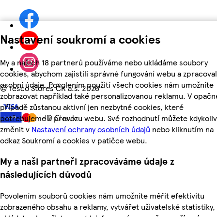
Nastavení soukromí a cookies
My a našich 18 partnerů používáme nebo ukládáme soubory
cookies, abychom zajistili správné fungování webu a zpracoval
osobní údaje. Povolením použití všech cookies nám umožníte
©
Tesco Stores ČR a.s. 2026
zobrazovat například také personalizovanou reklamu. V opač
případě zůstanou aktivní jen nezbytné cookies, které
potřebujeme k provozu webu. Své rozhodnutí můžete kdykoliv
změnit v
Nastavení ochrany osobních údajů
nebo kliknutím na
odkaz Soukromí a cookies v patičce webu.
My a naši partneři zpracováváme údaje z
následujících důvodů
Povolením souborů cookies nám umožníte měřit efektivitu
zobrazeného obsahu a reklamy, vytvářet uživatelské statistiky,