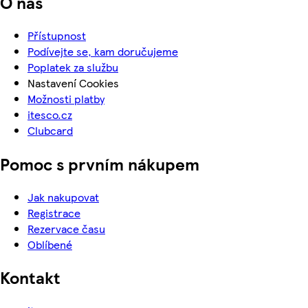
O nás
Přístupnost
Podívejte se, kam doručujeme
Poplatek za službu
Nastavení Cookies
Možnosti platby
itesco.cz
Clubcard
Pomoc s prvním nákupem
Jak nakupovat
Registrace
Rezervace času
Oblíbené
Kontakt