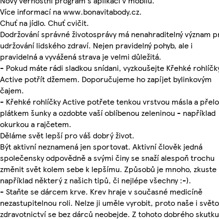
Nový věrnostní program s aplikací v mobilu.
Více informací na www.bonavitabody.cz.
Chuť na jídlo. Chuť cvičit.
Dodržování správné životosprávy má nenahraditelný význam p
udržování lidského zdraví. Nejen pravidelný pohyb, ale i
pravidelná a vyvážená strava je velmi důležitá.
- Pokud máte rádi sladkou snídani, vyzkoušejte Křehké rohlíčk
Active potřít džemem. Doporučujeme ho zapíjet bylinkovým
čajem.
- Křehké rohlíčky Active potřete tenkou vrstvou másla a přelo
plátkem šunky a ozdobte vaší oblíbenou zeleninou - například
okurkou a rajčetem.
Děláme svět lepší pro váš dobrý život.
Být aktivní neznamená jen sportovat. Aktivní člověk jedná
společensky odpovědně a svými činy se snaží alespoň trochu
změnit svět kolem sebe k lepšímu. Způsobů je mnoho, zkuste
například některý z našich tipů, či nejlépe všechny :-).
- Staňte se dárcem krve. Krev hraje v současné medicíně
nezastupitelnou roli. Nelze ji uměle vyrobit, proto naše i svět
zdravotnictví se bez dárců neobejde. Z tohoto dobrého skutku