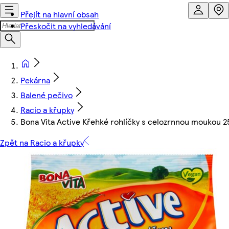
Přejít na hlavní obsah
Přeskočit na vyhledávání
Pekárna
Balené pečivo
Racio a křupky
Bona Vita Active Křehké rohlíčky s celozrnnou moukou 
Zpět na Racio a křupky