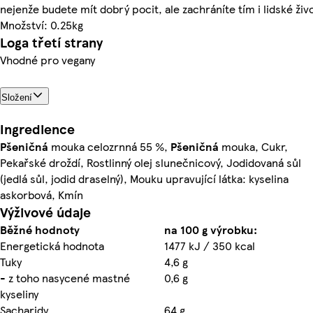
nejenže budete mít dobrý pocit, ale zachráníte tím i lidské živo
Množství: 0.25kg
Loga třetí strany
Vhodné pro vegany
Složení
Ingredience
Pšeničná
mouka celozrnná 55 %,
Pšeničná
mouka, Cukr,
Pekařské droždí, Rostlinný olej slunečnicový, Jodidovaná sůl
(jedlá sůl, jodid draselný), Mouku upravující látka: kyselina
askorbová, Kmín
Výživové údaje
Běžné hodnoty
na 100 g výrobku:
Energetická hodnota
1477 kJ / 350 kcal
Tuky
4,6 g
- z toho nasycené mastné
0,6 g
kyseliny
Sacharidy
64 g