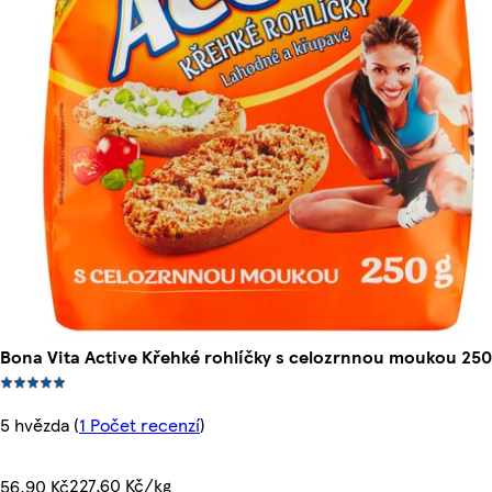
Bona Vita Active Křehké rohlíčky s celozrnnou moukou 250
5 hvězda
(
1 Počet recenzí
)
227,60 Kč/kg
56,90 Kč