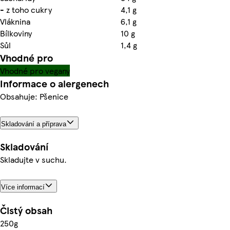
- z toho cukry
4,1 g
Vláknina
6,1 g
Bílkoviny
10 g
Sůl
1,4 g
Vhodné pro
Vhodné pro vegany
Informace o alergenech
Obsahuje: Pšenice
Skladování a příprava
Skladování
Skladujte v suchu.
Více informací
Čistý obsah
250g