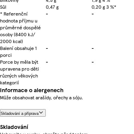
Sůl
0,47 g
0,20 g 3 %*
* Referenční
-
-
hodnota příjmu u
průměrné dospělé
osoby (8400 kJ/
2000 kcal)
Balení obsahuje 1
-
-
porci
Porce by měla být
-
-
upravena pro děti
různých věkových
kategorií
Informace o alergenech
Může obsahovat arašídy, ořechy a sóju.
Skladování a příprava
Skladování