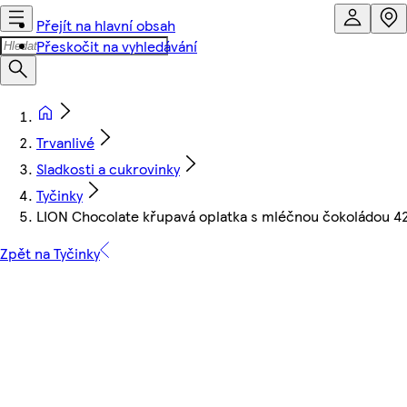
Přejít na hlavní obsah
Přeskočit na vyhledávání
Trvanlivé
Sladkosti a cukrovinky
Tyčinky
LION Chocolate křupavá oplatka s mléčnou čokoládou 4
Zpět na Tyčinky