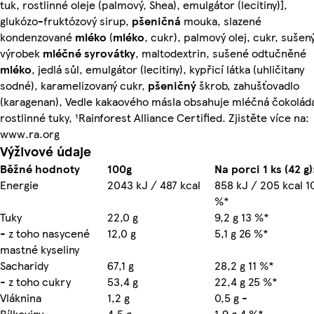
tuk, rostlinné oleje (palmový, Shea), emulgátor (lecitiny)],
glukózo-fruktózový sirup,
pšeničná
mouka, slazené
kondenzované
mléko
(
mléko
, cukr), palmový olej, cukr, sušen
výrobek
mléčné
syrovátky
, maltodextrin, sušené odtučněné
mléko
, jedlá sůl, emulgátor (lecitiny), kypřicí látka (uhličitany
sodné), karamelizovaný cukr,
pšeničný
škrob, zahušťovadlo
(karagenan), Vedle kakaového másla obsahuje mléčná čokolád
rostlinné tuky, ¹Rainforest Alliance Certified. Zjistěte více na:
www.ra.org
Výživové údaje
Běžné hodnoty
100g
Na porci 1 ks (42 g)
Energie
2043 kJ / 487 kcal
858 kJ / 205 kcal 1
%*
Tuky
22,0 g
9,2 g 13 %*
- z toho nasycené
12,0 g
5,1 g 26 %*
mastné kyseliny
Sacharidy
67,1 g
28,2 g 11 %*
- z toho cukry
53,4 g
22,4 g 25 %*
Vláknina
1,2 g
0,5 g -
Bílkoviny
4,5 g
1,9 g 4 %*