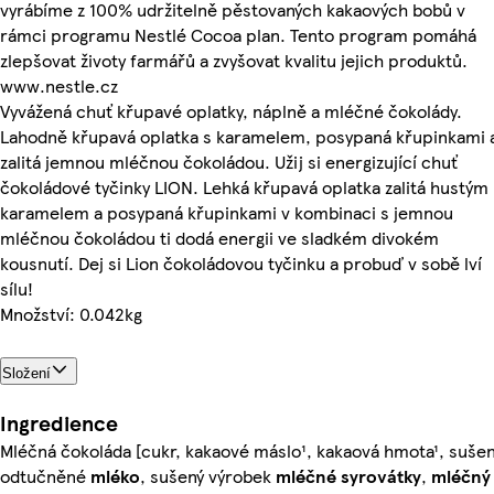
vyrábíme z 100% udržitelně pěstovaných kakaových bobů v
rámci programu Nestlé Cocoa plan. Tento program pomáhá
zlepšovat životy farmářů a zvyšovat kvalitu jejich produktů.
www.nestle.cz
Vyvážená chuť křupavé oplatky, náplně a mléčné čokolády.
Lahodně křupavá oplatka s karamelem, posypaná křupinkami 
zalitá jemnou mléčnou čokoládou. Užij si energizující chuť
čokoládové tyčinky LION. Lehká křupavá oplatka zalitá hustým
karamelem a posypaná křupinkami v kombinaci s jemnou
mléčnou čokoládou ti dodá energii ve sladkém divokém
kousnutí. Dej si Lion čokoládovou tyčinku a probuď v sobě lví
sílu!
Množství: 0.042kg
Složení
Ingredience
Mléčná čokoláda [cukr, kakaové máslo¹, kakaová hmota¹, suše
odtučněné
mléko
, sušený výrobek
mléčné
syrovátky
,
mléčný