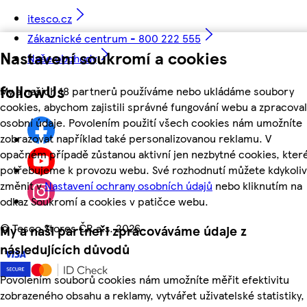
itesco.cz
Zákaznické centrum - 800 222 555
Nastavení soukromí a cookies
Naše obchody
followUs
My a našich 18 partnerů používáme nebo ukládáme soubory
cookies, abychom zajistili správné fungování webu a zpracoval
osobní údaje. Povolením použití všech cookies nám umožníte
zobrazovat například také personalizovanou reklamu. V
opačném případě zůstanou aktivní jen nezbytné cookies, kter
potřebujeme k provozu webu. Své rozhodnutí můžete kdykoliv
změnit v
Nastavení ochrany osobních údajů
nebo kliknutím na
odkaz Soukromí a cookies v patičce webu.
©
Tesco Stores ČR a.s. 2026
My a naši partneři zpracováváme údaje z
následujících důvodů
Povolením souborů cookies nám umožníte měřit efektivitu
zobrazeného obsahu a reklamy, vytvářet uživatelské statistiky,