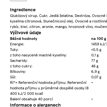
Ingredience
Glukózový sirup, Cukr, Jedlá želatina, Dextróza, Ovocné 
kyselina citronová, Slunečnicový olej, Ovocné a rostlinn
rybíz, kiwi, citron, aronie, mango, hroznové víno, mučenka
Výživové údaje
Běžné hodnoty
na 100 g
Energie:
1459 kJ/
Tuky:
<0,5 g
z toho nasycené mastné kyseliny:
0,1 g
Sacharidy:
77 g
z toho cukry:
46 g
Bílkoviny:
6,9 g
Sůl:
0,07 g
RI*= Referenční hodnota příjmu; Referenční
-
hodnota příjmu u průměrné dospělé osoby (8
400 kJ/2 000 kcal)
Balení obsahuje 40 porcí
-
Informace o alergenech