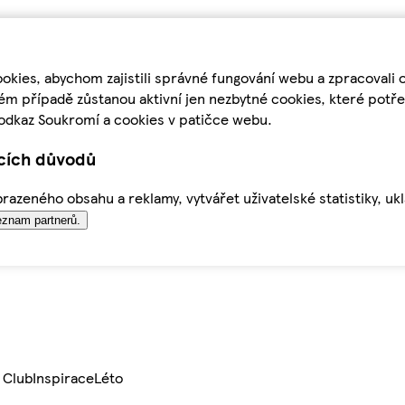
kies, abychom zajistili správné fungování webu a zpracovali 
ém případě zůstanou aktivní jen nezbytné cookies, které pot
odkaz Soukromí a cookies v patičce webu.
ících důvodů
azeného obsahu a reklamy, vytvářet uživatelské statistiky, uk
znam partnerů.
 Club
Inspirace
Léto