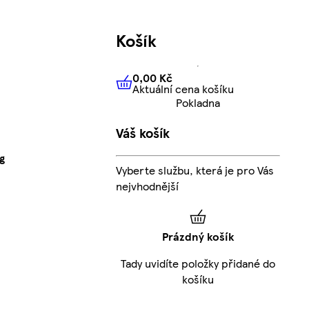
Košík
0,00 Kč
Aktuální cena košíku
0,00 Kč
Aktuální cena košíku
Pokladna
Váš košík
g
Vyberte službu, která je pro Vás
nejvhodnější
Prázdný košík
Tady uvidíte položky přidané do
košíku