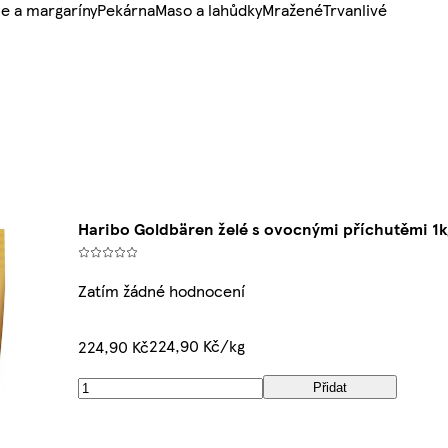
e a margaríny
Pekárna
Maso a lahůdky
Mražené
Trvanlivé
Haribo Goldbären želé s ovocnými příchutěmi 1k
Zatím žádné hodnocení
224,90 Kč/kg
224,90 Kč
Přidat