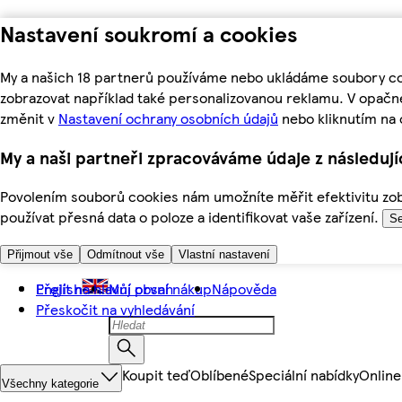
Nastavení soukromí a cookies
My a našich 18 partnerů používáme nebo ukládáme soubory coo
zobrazovat například také personalizovanou reklamu. V opačn
změnit v
Nastavení ochrany osobních údajů
nebo kliknutím na 
My a naši partneři zpracováváme údaje z následuj
Povolením souborů cookies nám umožníte měřit efektivitu zobr
používat přesná data o poloze a identifikovat vaše zařízení.
Se
Přijmout vše
Odmítnout vše
Vlastní nastavení
Přejít na hlavní obsah
English
Můj první nákup
Nápověda
Přeskočit na vyhledávání
Koupit teď
Oblíbené
Speciální nabídky
Online
Všechny kategorie