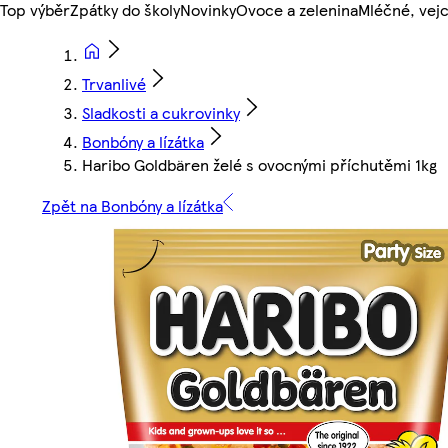
Top výběr
Zpátky do školy
Novinky
Ovoce a zelenina
Mléčné, vejc
Trvanlivé
Sladkosti a cukrovinky
Bonbóny a lízátka
Haribo Goldbären želé s ovocnými příchutěmi 1kg
Zpět na Bonbóny a lízátka