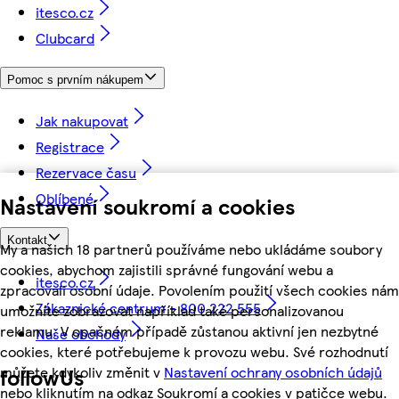
itesco.cz
Clubcard
Pomoc s prvním nákupem
Jak nakupovat
Registrace
Rezervace času
Oblíbené
Nastavení soukromí a cookies
Kontakt
My a našich 18 partnerů používáme nebo ukládáme soubory
cookies, abychom zajistili správné fungování webu a
itesco.cz
zpracovali osobní údaje. Povolením použití všech cookies nám
Zákaznické centrum - 800 222 555
umožníte zobrazovat například také personalizovanou
reklamu. V opačném případě zůstanou aktivní jen nezbytné
Naše obchody
cookies, které potřebujeme k provozu webu. Své rozhodnutí
můžete kdykoliv změnit v
Nastavení ochrany osobních údajů
followUs
nebo kliknutím na odkaz Soukromí a cookies v patičce webu.