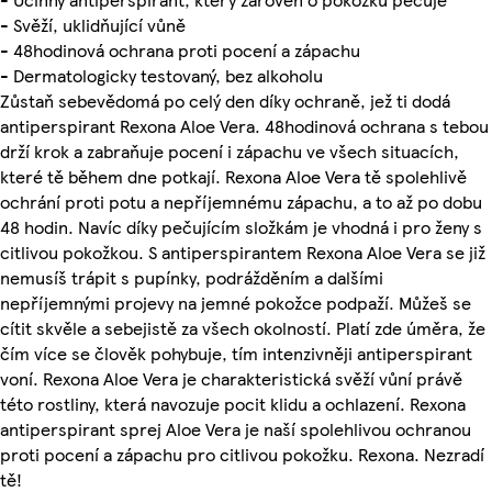
- Svěží, uklidňující vůně
- 48hodinová ochrana proti pocení a zápachu
- Dermatologicky testovaný, bez alkoholu
Zůstaň sebevědomá po celý den díky ochraně, jež ti dodá
antiperspirant Rexona Aloe Vera. 48hodinová ochrana s tebou
drží krok a zabraňuje pocení i zápachu ve všech situacích,
které tě během dne potkají. Rexona Aloe Vera tě spolehlivě
ochrání proti potu a nepříjemnému zápachu, a to až po dobu
48 hodin. Navíc díky pečujícím složkám je vhodná i pro ženy s
citlivou pokožkou. S antiperspirantem Rexona Aloe Vera se již
nemusíš trápit s pupínky, podrážděním a dalšími
nepříjemnými projevy na jemné pokožce podpaží. Můžeš se
cítit skvěle a sebejistě za všech okolností. Platí zde úměra, že
čím více se člověk pohybuje, tím intenzivněji antiperspirant
voní. Rexona Aloe Vera je charakteristická svěží vůní právě
této rostliny, která navozuje pocit klidu a ochlazení. Rexona
antiperspirant sprej Aloe Vera je naší spolehlivou ochranou
proti pocení a zápachu pro citlivou pokožku. Rexona. Nezradí
tě!