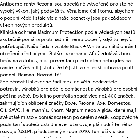
Antiperspiranty Rexona jsou speciálně vytvořené pro stejně
vysoký výkon, jaký podáváš ty. Věnujeme úsilí tomu, abychom
o pocení věděli stále víc a naše poznatky jsou pak základem
všech nových produktů.
Klinická ochrana Maximum Protection podle vědeckých testů
skutečně pomáhá proti nadměrnému pocení, když to nejvíc
potřebuješ. Naše řada Invisible Black + White pomáhá chránit
oblečení před bílými i žlutými skvrnami. Ať už zdoláváš horu,
běžíš na autobus, máš prezentaci před šéfem nebo jdeš na
rande, můžeš mít jistotu, že tě jistí ta nejlepší ochrana proti
pocení. Rexona. Nezradí tě!
Společnost Unilever se řadí mezi největší dodavatele
potravin, výrobků pro péči o domácnost a výrobků pro osobní
péči na světě. Do jejího portfolia spadá více než 400 značek,
zahrnujících oblíbené značky Dove, Rexona, Axe, Domestos,
Cif, SAVO, Hellmann's, Knorr, Magnum nebo Algida, které mají
své stálé místo v domácnostech po celém světě. Zodpovědné
podnikaní společnosti Unilever stanovuje plán udržitelného
rozvoje (USLP), představený v roce 2010. Ten leží v srdci