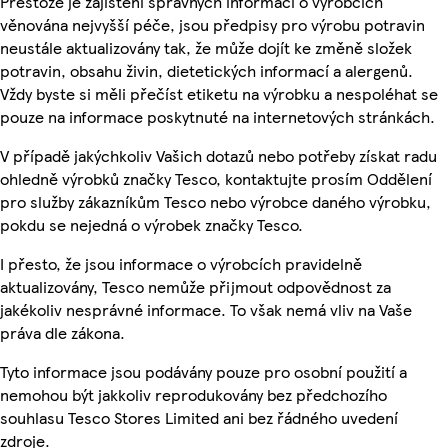
Přestože je zajištění správných informací o výrobcích
věnována nejvyšší péče, jsou předpisy pro výrobu potravin
neustále aktualizovány tak, že může dojít ke změně složek
potravin, obsahu živin, dietetických informací a alergenů.
Vždy byste si měli přečíst etiketu na výrobku a nespoléhat se
pouze na informace poskytnuté na internetových stránkách.
V případě jakýchkoliv Vašich dotazů nebo potřeby získat radu
ohledně výrobků značky Tesco, kontaktujte prosím Oddělení
pro služby zákazníkům Tesco nebo výrobce daného výrobku,
pokdu se nejedná o výrobek značky Tesco.
I přesto, že jsou informace o výrobcích pravidelně
aktualizovány, Tesco nemůže přijmout odpovědnost za
jakékoliv nesprávné informace. To však nemá vliv na Vaše
práva dle zákona.
Tyto informace jsou podávány pouze pro osobní použití a
nemohou být jakkoliv reprodukovány bez předchozího
souhlasu Tesco Stores Limited ani bez řádného uvedení
zdroje.