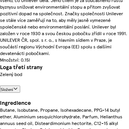
všeho, co Unilever dělá. Jeho cílem je za současného růstu
byznysu snižovat environmentální stopu a přitom zvyšovat
pozitivní dopad na společnost. Značky společnosti Unilever
se stále více zaměřují na to, aby měly jasně vymezené
společenské nebo environmentální poslání. Unilever byl
založen v roce 1930 a svou českou pobočku zřídil v roce 1991.
UNILEVER ČR, spol. s r. o., s hlavním sídlem v Praze, je
součástí regionu Východní Evropa (EE) spolu s dalšími
devatenácti pobočkami.
Množství: 0.15l
Loga třetí strany
Zelený bod
Složení
Ingredience
Butane, Isobutane, Propane, Isohexadecane, PPG-14 butyl
ether, Aluminium sesquichlorohydrate, Parfum, Helianthus
annuus seed oil, Disteardimonium hectorite, C12-15 alkyl