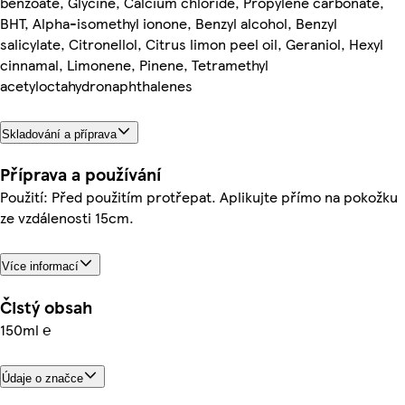
benzoate, Glycine, Calcium chloride, Propylene carbonate,
BHT, Alpha-isomethyl ionone, Benzyl alcohol, Benzyl
salicylate, Citronellol, Citrus limon peel oil, Geraniol, Hexyl
cinnamal, Limonene, Pinene, Tetramethyl
acetyloctahydronaphthalenes
Skladování a příprava
Příprava a používání
Použití: Před použitím protřepat. Aplikujte přímo na pokožku
ze vzdálenosti 15cm.
Více informací
Čistý obsah
150ml ℮
Údaje o značce