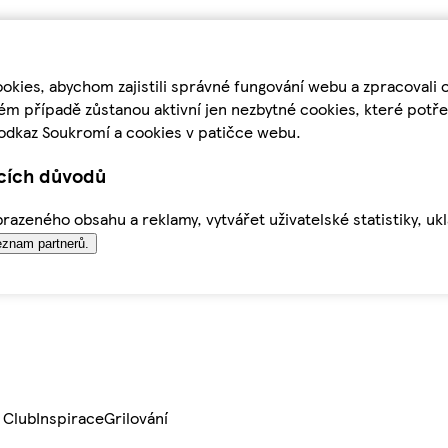
kies, abychom zajistili správné fungování webu a zpracovali 
ém případě zůstanou aktivní jen nezbytné cookies, které pot
odkaz Soukromí a cookies v patičce webu.
ících důvodů
azeného obsahu a reklamy, vytvářet uživatelské statistiky, uk
znam partnerů.
 Club
Inspirace
Grilování