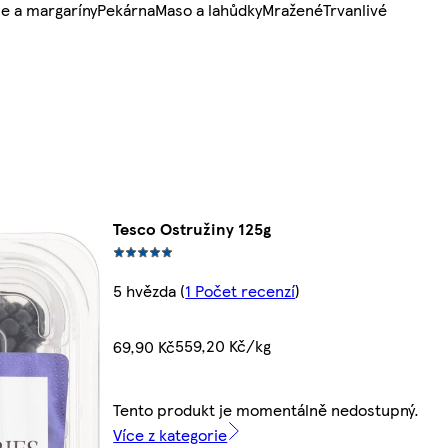
e a margaríny
Pekárna
Maso a lahůdky
Mražené
Trvanlivé
Tesco Ostružiny 125g
5 hvězda
(
1 Počet recenzí
)
559,20 Kč/kg
69,90 Kč
Tento produkt je momentálně nedostupný.
Více z kategorie