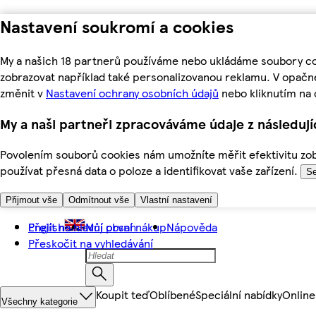
Nastavení soukromí a cookies
My a našich 18 partnerů používáme nebo ukládáme soubory coo
zobrazovat například také personalizovanou reklamu. V opačn
změnit v
Nastavení ochrany osobních údajů
nebo kliknutím na 
My a naši partneři zpracováváme údaje z následuj
Povolením souborů cookies nám umožníte měřit efektivitu zobr
používat přesná data o poloze a identifikovat vaše zařízení.
Se
Přijmout vše
Odmítnout vše
Vlastní nastavení
Přejít na hlavní obsah
English
Můj první nákup
Nápověda
Přeskočit na vyhledávání
Koupit teď
Oblíbené
Speciální nabídky
Online
Všechny kategorie