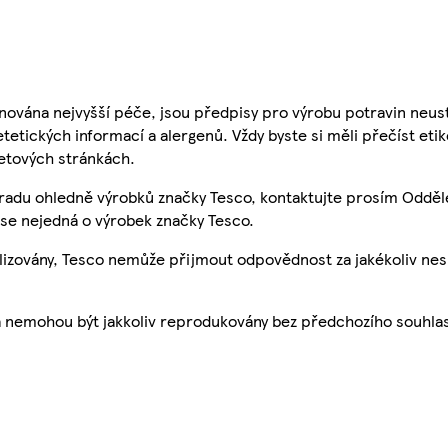
nována nejvyšší péče, jsou předpisy pro výrobu potravin neust
etetických informací a alergenů. Vždy byste si měli přečíst eti
etových stránkách.
 radu ohledně výrobků značky Tesco, kontaktujte prosím Odděl
se nejedná o výrobek značky Tesco.
ualizovány, Tesco nemůže přijmout odpovědnost za jakékoliv ne
a nemohou být jakkoliv reprodukovány bez předchozího souhla