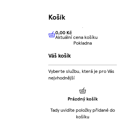
Košík
0,00 Kč
Aktuální cena košíku
0,00 Kč
Aktuální cena košíku
Pokladna
Váš košík
Vyberte službu, která je pro Vás
nejvhodnější
Prázdný košík
Tady uvidíte položky přidané do
košíku