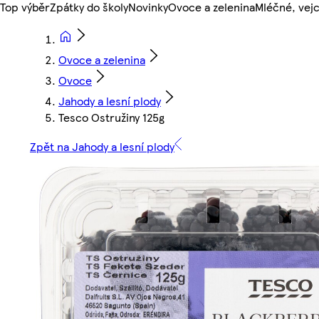
Top výběr
Zpátky do školy
Novinky
Ovoce a zelenina
Mléčné, vejc
Ovoce a zelenina
Ovoce
Jahody a lesní plody
Tesco Ostružiny 125g
Zpět na Jahody a lesní plody