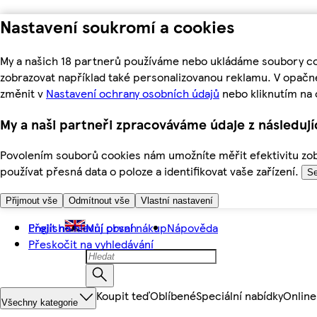
Nastavení soukromí a cookies
My a našich 18 partnerů používáme nebo ukládáme soubory coo
zobrazovat například také personalizovanou reklamu. V opačn
změnit v
Nastavení ochrany osobních údajů
nebo kliknutím na 
My a naši partneři zpracováváme údaje z následuj
Povolením souborů cookies nám umožníte měřit efektivitu zobr
používat přesná data o poloze a identifikovat vaše zařízení.
Se
Přijmout vše
Odmítnout vše
Vlastní nastavení
Přejít na hlavní obsah
English
Můj první nákup
Nápověda
Přeskočit na vyhledávání
Koupit teď
Oblíbené
Speciální nabídky
Online
Všechny kategorie