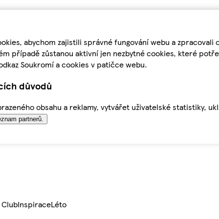
kies, abychom zajistili správné fungování webu a zpracovali 
ém případě zůstanou aktivní jen nezbytné cookies, které pot
odkaz Soukromí a cookies v patičce webu.
ících důvodů
azeného obsahu a reklamy, vytvářet uživatelské statistiky, uk
znam partnerů.
 Club
Inspirace
Léto