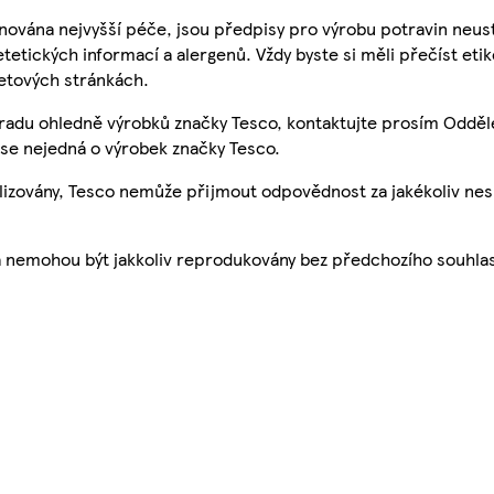
nována nejvyšší péče, jsou předpisy pro výrobu potravin neust
etetických informací a alergenů. Vždy byste si měli přečíst eti
etových stránkách.
 radu ohledně výrobků značky Tesco, kontaktujte prosím Odděl
se nejedná o výrobek značky Tesco.
ualizovány, Tesco nemůže přijmout odpovědnost za jakékoliv ne
a nemohou být jakkoliv reprodukovány bez předchozího souhla