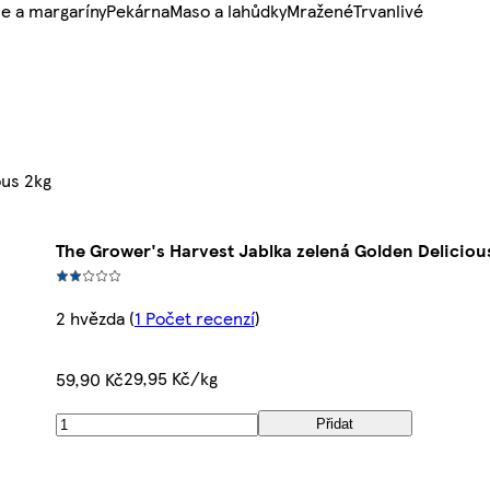
e a margaríny
Pekárna
Maso a lahůdky
Mražené
Trvanlivé
ous 2kg
The Grower's Harvest Jablka zelená Golden Deliciou
2 hvězda
(
1 Počet recenzí
)
29,95 Kč/kg
59,90 Kč
Přidat