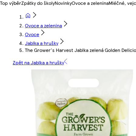
Top výběr
Zpátky do školy
Novinky
Ovoce a zelenina
Mléčné, vejc
Ovoce a zelenina
Ovoce
Jablka a hrušky
The Grower's Harvest Jablka zelená Golden Delici
Zpět na Jablka a hrušky