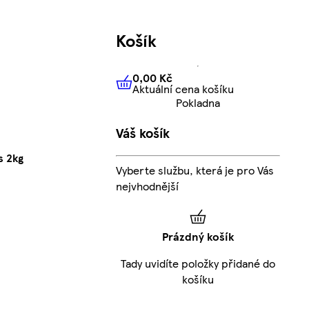
Košík
0,00 Kč
Aktuální cena košíku
0,00 Kč
Aktuální cena košíku
Pokladna
Váš košík
s 2kg
Vyberte službu, která je pro Vás
nejvhodnější
Prázdný košík
Tady uvidíte položky přidané do
košíku