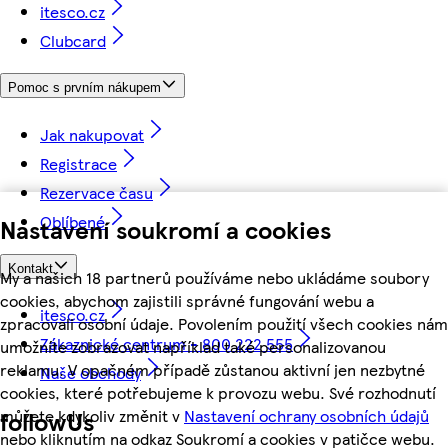
itesco.cz
Clubcard
Pomoc s prvním nákupem
Jak nakupovat
Registrace
Rezervace času
Oblíbené
Nastavení soukromí a cookies
Kontakt
My a našich 18 partnerů používáme nebo ukládáme soubory
cookies, abychom zajistili správné fungování webu a
itesco.cz
zpracovali osobní údaje. Povolením použití všech cookies nám
Zákaznické centrum - 800 222 555
umožníte zobrazovat například také personalizovanou
reklamu. V opačném případě zůstanou aktivní jen nezbytné
Naše obchody
cookies, které potřebujeme k provozu webu. Své rozhodnutí
můžete kdykoliv změnit v
Nastavení ochrany osobních údajů
followUs
nebo kliknutím na odkaz Soukromí a cookies v patičce webu.