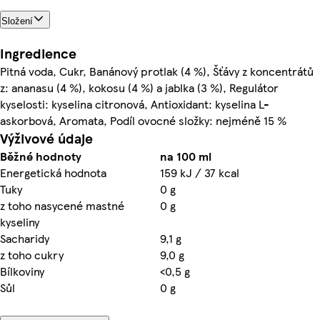
Složení
Ingredience
Pitná voda, Cukr, Banánový protlak (4 %), Šťávy z koncentrátů
z: ananasu (4 %), kokosu (4 %) a jablka (3 %), Regulátor
kyselosti: kyselina citronová, Antioxidant: kyselina L-
askorbová, Aromata, Podíl ovocné složky: nejméně 15 %
Výživové údaje
Běžné hodnoty
na 100 ml
Energetická hodnota
159 kJ / 37 kcal
Tuky
0 g
z toho nasycené mastné
0 g
kyseliny
Sacharidy
9,1 g
z toho cukry
9,0 g
Bílkoviny
<0,5 g
Sůl
0 g