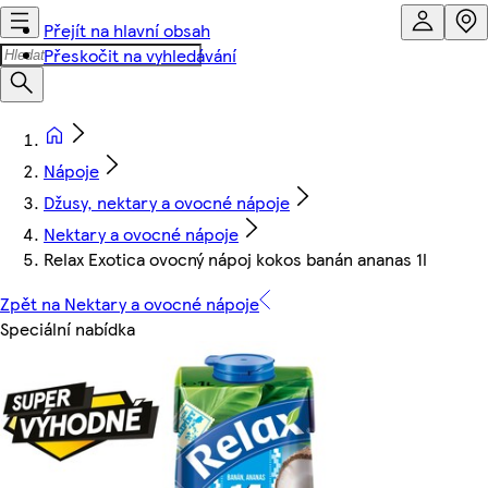
Přejít na hlavní obsah
Přeskočit na vyhledávání
Nápoje
Džusy, nektary a ovocné nápoje
Nektary a ovocné nápoje
Relax Exotica ovocný nápoj kokos banán ananas 1l
Zpět na Nektary a ovocné nápoje
Speciální nabídka