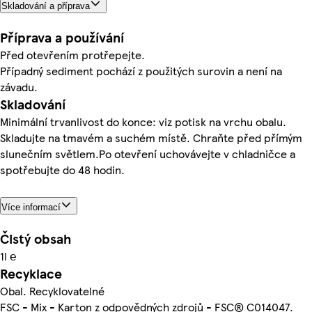
Skladování a příprava
Příprava a používání
Před otevřením protřepejte.
Případný sediment pochází z použitých surovin a není na
závadu.
Skladování
Minimální trvanlivost do konce: viz potisk na vrchu obalu.
Skladujte na tmavém a suchém místě. Chraňte před přímým
slunečním světlem.Po otevření uchovávejte v chladničce a
spotřebujte do 48 hodin.
Více informací
Čistý obsah
1l ℮
Recyklace
Obal. Recyklovatelné
FSC - Mix - Karton z odpovědných zdrojů - FSC® C014047.