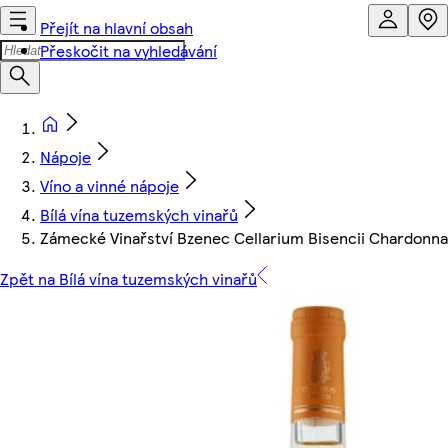
Přejít na hlavní obsah
Přeskočit na vyhledávání
Nápoje
Víno a vinné nápoje
Bílá vína tuzemských vinařů
Zámecké Vinařství Bzenec Cellarium Bisencii Chardonnay
Zpět na Bílá vína tuzemských vinařů