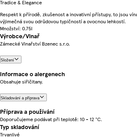
Tradice & Elegance
Respekt k přírodě, zkušenost a inovativní přístupy, to jsou vín
výjimečná svou odrůdovou typičností a ovocnou lehkostí.
Množství: 0.75l
Výrobce/Vinař
Zámecké Vinařství Bzenec s.r.o.
Složení
Informace o alergenech
Obsahuje siřičitany.
Skladování a příprava
Příprava a používání
Doporučujeme podávat při teplotě: 10 - 12 °C.
Typ skladování
Trvanlivé