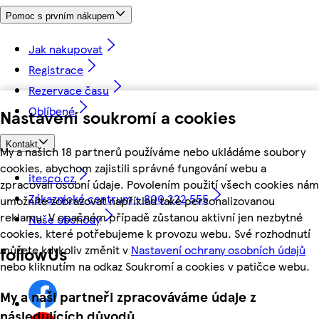
Pomoc s prvním nákupem
Jak nakupovat
Registrace
Rezervace času
Oblíbené
Nastavení soukromí a cookies
Kontakt
My a našich 18 partnerů používáme nebo ukládáme soubory
cookies, abychom zajistili správné fungování webu a
itesco.cz
zpracovali osobní údaje. Povolením použití všech cookies nám
Zákaznické centrum - 800 222 555
umožníte zobrazovat například také personalizovanou
reklamu. V opačném případě zůstanou aktivní jen nezbytné
Naše obchody
cookies, které potřebujeme k provozu webu. Své rozhodnutí
můžete kdykoliv změnit v
Nastavení ochrany osobních údajů
followUs
nebo kliknutím na odkaz Soukromí a cookies v patičce webu.
My a naši partneři zpracováváme údaje z
následujících důvodů