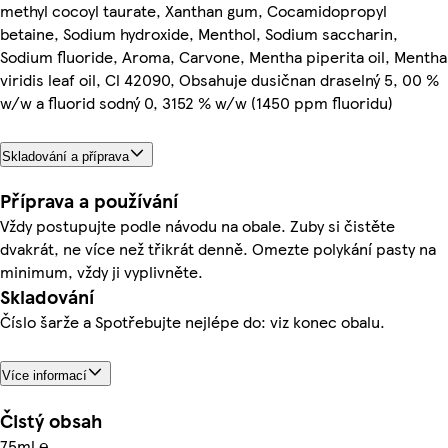
methyl cocoyl taurate, Xanthan gum, Cocamidopropyl
betaine, Sodium hydroxide, Menthol, Sodium saccharin,
Sodium fluoride, Aroma, Carvone, Mentha piperita oil, Mentha
viridis leaf oil, Cl 42090, Obsahuje dusičnan draselný 5, 00 %
w/w a fluorid sodný 0, 3152 % w/w (1450 ppm fluoridu)
Skladování a příprava
Příprava a používání
Vždy postupujte podle návodu na obale. Zuby si čistěte
dvakrát, ne více než třikrát denně. Omezte polykání pasty na
minimum, vždy ji vyplivněte.
Skladování
Číslo šarže a Spotřebujte nejlépe do: viz konec obalu.
Více informací
Čistý obsah
75ml ℮