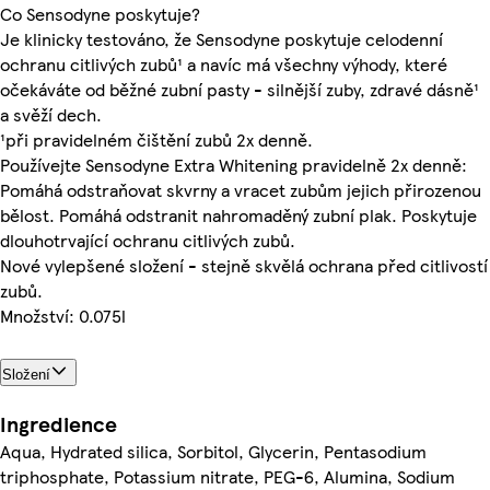
Co Sensodyne poskytuje?
Je klinicky testováno, že Sensodyne poskytuje celodenní
ochranu citlivých zubů¹ a navíc má všechny výhody, které
očekáváte od běžné zubní pasty - silnější zuby, zdravé dásně¹
a svěží dech.
¹při pravidelném čištění zubů 2x denně.
Používejte Sensodyne Extra Whitening pravidelně 2x denně:
Pomáhá odstraňovat skvrny a vracet zubům jejich přirozenou
bělost. Pomáhá odstranit nahromaděný zubní plak. Poskytuje
dlouhotrvající ochranu citlivých zubů.
Nové vylepšené složení - stejně skvělá ochrana před citlivostí
zubů.
Množství: 0.075l
Složení
Ingredience
Aqua, Hydrated silica, Sorbitol, Glycerin, Pentasodium
triphosphate, Potassium nitrate, PEG-6, Alumina, Sodium