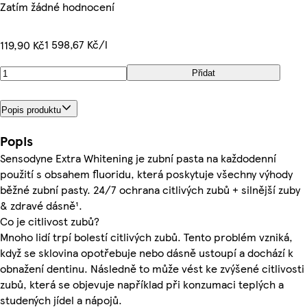
Zatím žádné hodnocení
1 598,67 Kč/l
119,90 Kč
Přidat
Popis produktu
Popis
Sensodyne Extra Whitening je zubní pasta na každodenní
použití s obsahem fluoridu, která poskytuje všechny výhody
běžné zubní pasty. 24/7 ochrana citlivých zubů + silnější zuby
& zdravé dásně¹.
Co je citlivost zubů?
Mnoho lidí trpí bolestí citlivých zubů. Tento problém vzniká,
když se sklovina opotřebuje nebo dásně ustoupí a dochází k
obnažení dentinu. Následně to může vést ke zvýšené citlivosti
zubů, která se objevuje například při konzumaci teplých a
studených jídel a nápojů.