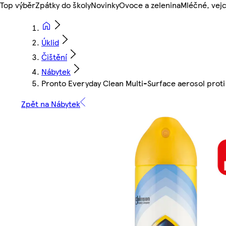
Top výběr
Zpátky do školy
Novinky
Ovoce a zelenina
Mléčné, vejc
Úklid
Čištění
Nábytek
Pronto Everyday Clean Multi-Surface aerosol prot
Zpět na Nábytek