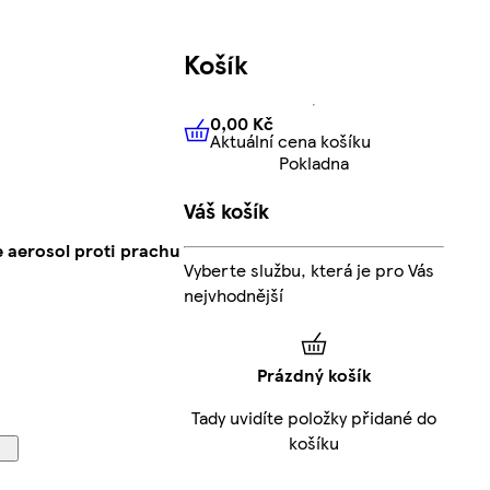
Košík
0,00 Kč
Aktuální cena košíku
0,00 Kč
Aktuální cena košíku
Pokladna
Váš košík
 aerosol proti prachu
Vyberte službu, která je pro Vás
nejvhodnější
Prázdný košík
Tady uvidíte položky přidané do
košíku