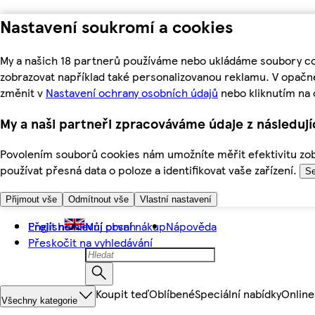
Nastavení soukromí a cookies
My a našich 18 partnerů používáme nebo ukládáme soubory coo
zobrazovat například také personalizovanou reklamu. V opačn
změnit v
Nastavení ochrany osobních údajů
nebo kliknutím na 
My a naši partneři zpracováváme údaje z následuj
Povolením souborů cookies nám umožníte měřit efektivitu zobr
používat přesná data o poloze a identifikovat vaše zařízení.
Se
Přijmout vše
Odmítnout vše
Vlastní nastavení
Přejít na hlavní obsah
English
Můj první nákup
Nápověda
Přeskočit na vyhledávání
Koupit teď
Oblíbené
Speciální nabídky
Online
Všechny kategorie