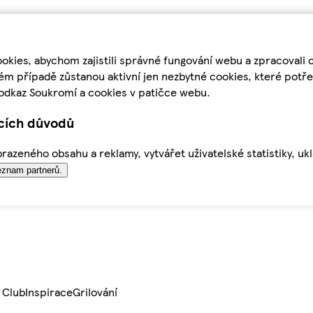
kies, abychom zajistili správné fungování webu a zpracovali 
ém případě zůstanou aktivní jen nezbytné cookies, které pot
odkaz Soukromí a cookies v patičce webu.
ících důvodů
azeného obsahu a reklamy, vytvářet uživatelské statistiky, uk
znam partnerů.
 Club
Inspirace
Grilování