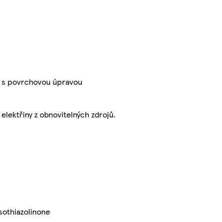
hů s povrchovou úpravou
elektřiny z obnovitelných zdrojů.
sothiazolinone