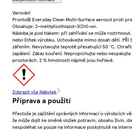
Varování
Pronto® Everyday Clean Multi-Surface aerosol proti pr
Obsahuje: 2-methylisothiazol-3(2H)-on.
Nádoba je pod tlakem: při zahřívání se může roztrhnout.
nebo štítek výrobku. Uchovávejte mimo dosah dětí. PŘI
zářením. Nevystavujte teplotě přesahující 50 °C. Chraň
zapálení. Zákaz kouření. Nepropichujte nebo nespalujte 
prostorách. 2 % hmotnosti náplně jsou hořlavé.
Zobrazit vše Nábytek
Příprava a použití
Přestože je zajištění správných informací o výrobcích vě
že může dojít ke změně složek potravin, obsahu živin, di
nespoléhat se pouze na informace poskytnuté na intern