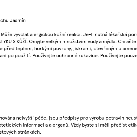
achu Jasmín
 Může vyvolat alergickou kožní reakci. Je-li nutná lékařská p
 STYKU S KŮŽÍ: Omyjte velkým množstvím vody a mýdla. Chraňt
te před teplem, horkými povrchy, jiskrami, otevřeným plamenem
ani po použití. Používejte ochranné rukavice. Používejte pouz
nována nejvyšší péče, jsou předpisy pro výrobu potravin neust
etetických informací a alergenů. Vždy byste si měli přečíst eti
etových stránkách.