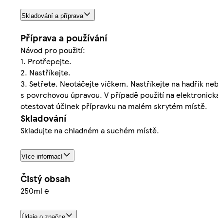
Skladování a příprava
Příprava a používání
Návod pro použití:
1. Protřepejte.
2. Nastříkejte.
3. Setřete. Neotáčejte víčkem. Nastříkejte na hadřík n
s povrchovou úpravou. V případě použití na elektronická
otestovat účinek přípravku na malém skrytém místě.
Skladování
Skladujte na chladném a suchém místě.
Více informací
Čistý obsah
250ml ℮
Údaje o značce