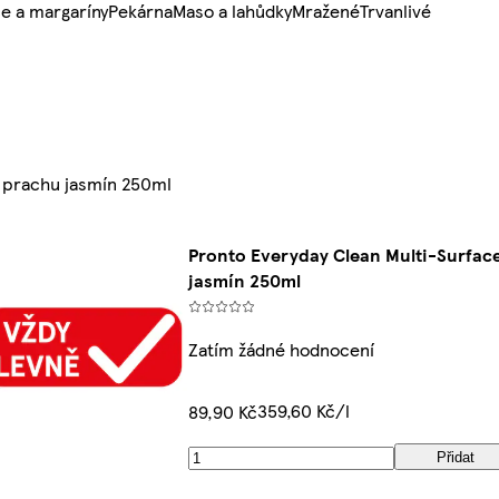
e a margaríny
Pekárna
Maso a lahůdky
Mražené
Trvanlivé
i prachu jasmín 250ml
Pronto Everyday Clean Multi-Surface
jasmín 250ml
Zatím žádné hodnocení
359,60 Kč/l
89,90 Kč
Přidat