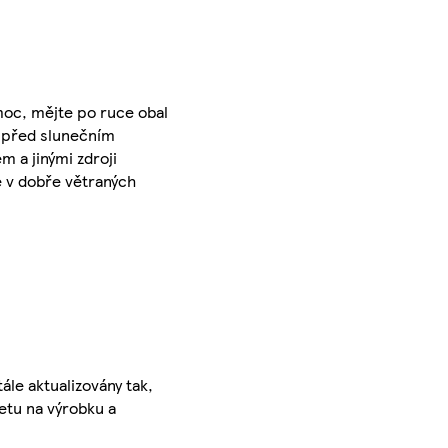
omoc, mějte po ruce obal
e před slunečním
 a jinými zdroji
e v dobře větraných
ále aktualizovány tak,
ketu na výrobku a