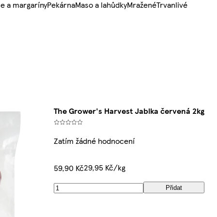
e a margaríny
Pekárna
Maso a lahůdky
Mražené
Trvanlivé
The Grower's Harvest Jablka červená 2kg
Zatím žádné hodnocení
29,95 Kč/kg
59,90 Kč
Přidat