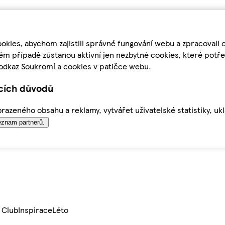
kies, abychom zajistili správné fungování webu a zpracovali 
ém případě zůstanou aktivní jen nezbytné cookies, které pot
odkaz Soukromí a cookies v patičce webu.
ících důvodů
azeného obsahu a reklamy, vytvářet uživatelské statistiky, uk
znam partnerů.
 Club
Inspirace
Léto