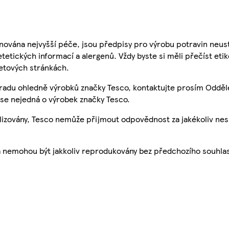
nována nejvyšší péče, jsou předpisy pro výrobu potravin neust
etetických informací a alergenů. Vždy byste si měli přečíst eti
etových stránkách.
 radu ohledně výrobků značky Tesco, kontaktujte prosím Odděl
se nejedná o výrobek značky Tesco.
ualizovány, Tesco nemůže přijmout odpovědnost za jakékoliv ne
a nemohou být jakkoliv reprodukovány bez předchozího souhla