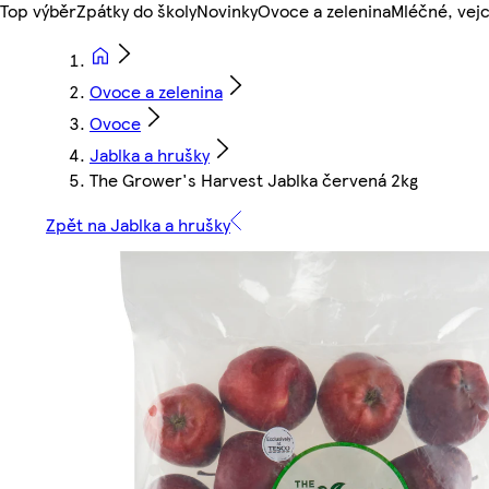
Top výběr
Zpátky do školy
Novinky
Ovoce a zelenina
Mléčné, vejc
Ovoce a zelenina
Ovoce
Jablka a hrušky
The Grower's Harvest Jablka červená 2kg
Zpět na Jablka a hrušky