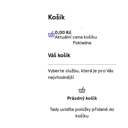
Košík
0,00 Kč
Aktuální cena košíku
0,00 Kč
Aktuální cena košíku
Pokladna
Váš košík
Vyberte službu, která je pro Vás
nejvhodnější
Prázdný košík
Tady uvidíte položky přidané do
košíku