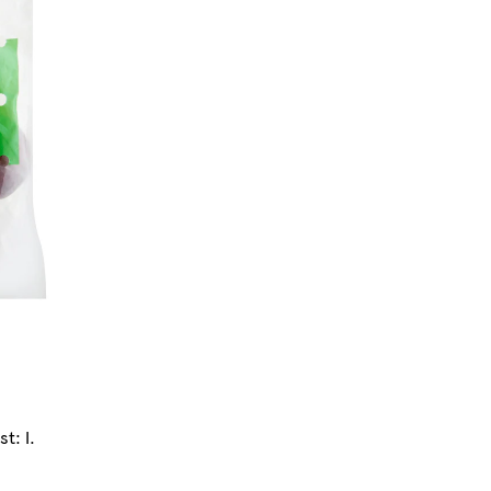
t: I.