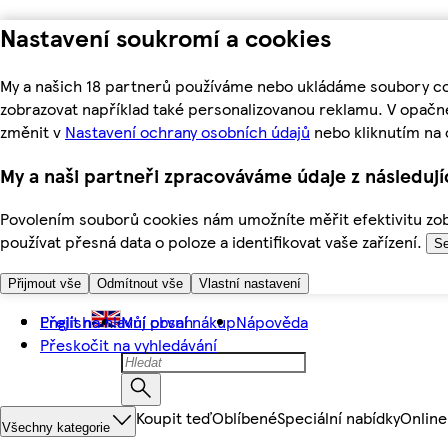
Nastavení soukromí a cookies
My a našich 18 partnerů používáme nebo ukládáme soubory coo
zobrazovat například také personalizovanou reklamu. V opačn
změnit v
Nastavení ochrany osobních údajů
nebo kliknutím na 
My a naši partneři zpracováváme údaje z následuj
Povolením souborů cookies nám umožníte měřit efektivitu zobr
používat přesná data o poloze a identifikovat vaše zařízení.
Se
Přijmout vše
Odmítnout vše
Vlastní nastavení
Přejít na hlavní obsah
English
Můj první nákup
Nápověda
Přeskočit na vyhledávání
Koupit teď
Oblíbené
Speciální nabídky
Online
Všechny kategorie