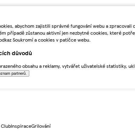
kies, abychom zajistili správné fungování webu a zpracovali 
ém případě zůstanou aktivní jen nezbytné cookies, které pot
odkaz Soukromí a cookies v patičce webu.
ících důvodů
azeného obsahu a reklamy, vytvářet uživatelské statistiky, uk
znam partnerů.
 Club
Inspirace
Grilování