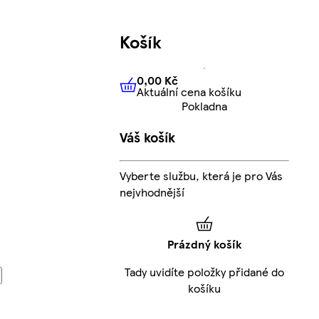
Košík
0,00 Kč
Aktuální cena košíku
0,00 Kč
Aktuální cena košíku
Pokladna
Váš košík
Vyberte službu, která je pro Vás
nejvhodnější
Prázdný košík
Tady uvidíte položky přidané do
košíku