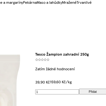
e a margaríny
Pekárna
Maso a lahůdky
Mražené
Trvanlivé
Tesco Žampion zahradní 250g
Zatím žádné hodnocení
159,60 Kč/kg
39,90 Kč
Přidat