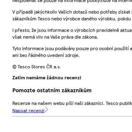
nespoléhat se pouze na informace poskytnuté na intern
V případě jakýchkoliv Vašich dotazů nebo potřeby získat
zákazníkům Tesco nebo výrobce daného výrobku, pokdu 
I přesto, že jsou informace o výrobcích pravidelně akt
však nemá vliv na Vaše práva dle zákona.
Tyto informace jsou podávány pouze pro osobní použití 
ani bez řádného uvedení zdroje.
© Tesco Stores ČR a.s.
Zatím nemáme žádnou recenzi
Pomozte ostatním zákazníkům
Recenze na našem webu píší naši zákazníci. Tesco publ
Napsat recenzi