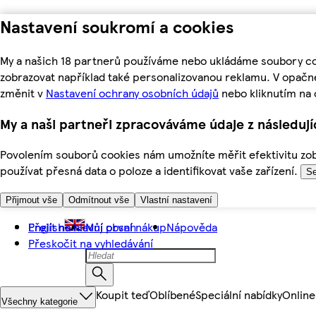
Nastavení soukromí a cookies
My a našich 18 partnerů používáme nebo ukládáme soubory coo
zobrazovat například také personalizovanou reklamu. V opačn
změnit v
Nastavení ochrany osobních údajů
nebo kliknutím na 
My a naši partneři zpracováváme údaje z následuj
Povolením souborů cookies nám umožníte měřit efektivitu zobr
používat přesná data o poloze a identifikovat vaše zařízení.
Se
Přijmout vše
Odmítnout vše
Vlastní nastavení
Přejít na hlavní obsah
English
Můj první nákup
Nápověda
Přeskočit na vyhledávání
Koupit teď
Oblíbené
Speciální nabídky
Online
Všechny kategorie