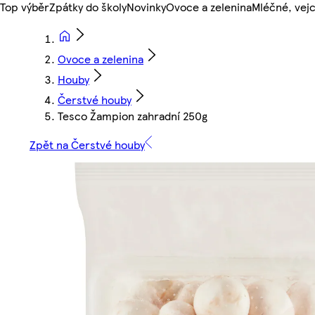
Top výběr
Zpátky do školy
Novinky
Ovoce a zelenina
Mléčné, vejc
Ovoce a zelenina
Houby
Čerstvé houby
Tesco Žampion zahradní 250g
Zpět na Čerstvé houby