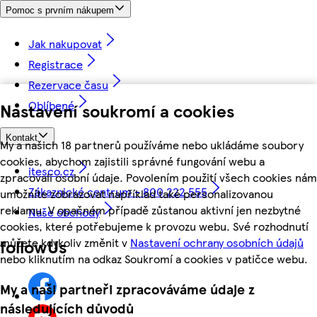
Pomoc s prvním nákupem
Jak nakupovat
Registrace
Rezervace času
Oblíbené
Nastavení soukromí a cookies
Kontakt
My a našich 18 partnerů používáme nebo ukládáme soubory
cookies, abychom zajistili správné fungování webu a
itesco.cz
zpracovali osobní údaje. Povolením použití všech cookies nám
Zákaznické centrum - 800 222 555
umožníte zobrazovat například také personalizovanou
reklamu. V opačném případě zůstanou aktivní jen nezbytné
Naše obchody
cookies, které potřebujeme k provozu webu. Své rozhodnutí
můžete kdykoliv změnit v
Nastavení ochrany osobních údajů
followUs
nebo kliknutím na odkaz Soukromí a cookies v patičce webu.
My a naši partneři zpracováváme údaje z
následujících důvodů