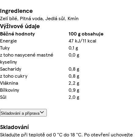
Ingredience
Zelí bílé, Pitná voda, Jedlá sůl, Kmín
Výživové údaje
Běžné hodnoty
100 g obsahuje
Energie
47 kJ/11 kcal
Tuky
0,1 g
z toho nasycené mastné
0,0 g
kyseliny
Sacharidy
0,8 g
z toho cukry
0,8 g
Vláknina
2,2 g
Bílkoviny
0,9 g
Sůl
2,0 g
Skladování a příprava
Skladování
Skladujte při teplotě od 0 °C do 18 °C. Po otevření uchovejte