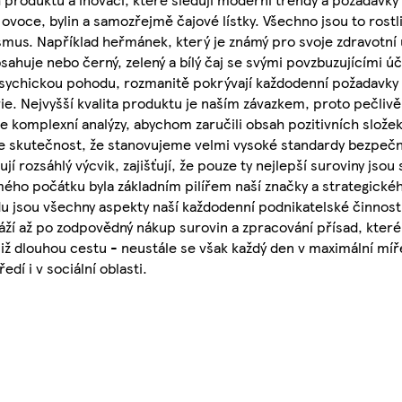
voce, bylin a samozřejmě čajové lístky. Všechno jsou to rostlin
ismus. Například heřmánek, který je známý pro svoje zdravotní ú
sahuje nebo černý, zelený a bílý čaj se svými povzbuzujícími ú
sychickou pohodu, rozmanitě pokrývají každodenní požadavky n
ie. Nejvyšší kvalita produktu je naším závazkem, proto pečliv
 komplexní analýzy, abychom zaručili obsah pozitivních složek
je skutečnost, že stanovujeme velmi vysoké standardy bezpečn
jí rozsáhlý výcvik, zajišťují, že pouze ty nejlepší suroviny jso
mého počátku byla základním pilířem naší značky a strategick
u jsou všechny aspekty naší každodenní podnikatelské činnost
áží až po zodpovědný nákup surovin a zpracování přísad, které 
e již dlouhou cestu - neustále se však každý den v maximální m
edí i v sociální oblasti.