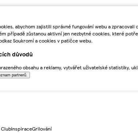
kies, abychom zajistili správné fungování webu a zpracovali 
ém případě zůstanou aktivní jen nezbytné cookies, které pot
odkaz Soukromí a cookies v patičce webu.
ících důvodů
azeného obsahu a reklamy, vytvářet uživatelské statistiky, uk
znam partnerů.
 Club
Inspirace
Grilování