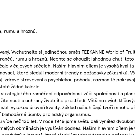
e, rumu a hroznů.
ovaný. Vychutnejte si jedinečnou směs TEEKANNE World of Fru
rančů, rumu a hroznů. Nechte se okouzlit lahodnou chutí tét
aje v čajových sáčcích. Naším hlavním cílem je vysoká kvalita
inovací, které sledují moderní trendy a požadavky zákazníků.
rují zdravé stravování a psychickou pohodu, rozmanitě pokrýva
tatě žádné kalorie.
 strategického zaměření odpovědnost vůči společnosti a plane
žitelnosti a ochrany životního prostředí. Většinu svých klíčov
tili vysokou úroveň kvality. Základ našich čajů tvoří mnoho p
í blahodárné účinky pro lidský organismus.
 více než 130 let. V roce 1949 jsme světu dali vynález dvouk
v malých obměnách je využíván dodnes. Naším hlavním cílem je 
produktů a inovací, které sledují moderní trendy a požadavky 