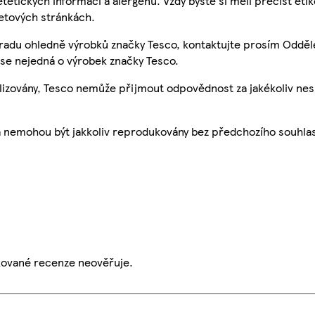
etetických informací a alergenů. Vždy byste si měli přečíst eti
etových stránkách.
 radu ohledně výrobků značky Tesco, kontaktujte prosím Odděl
se nejedná o výrobek značky Tesco.
ualizovány, Tesco nemůže přijmout odpovědnost za jakékoliv ne
a nemohou být jakkoliv reprodukovány bez předchozího souhla
ikované recenze neověřuje.