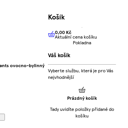
Košík
0,00 Kč
Aktuální cena košíku
0,00 Kč
Aktuální cena košíku
Pokladna
Váš košík
ents ovocno-bylinný
Vyberte službu, která je pro Vás
nejvhodnější
Prázdný košík
Tady uvidíte položky přidané do
košíku