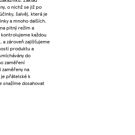
y, o nichž se již po
činky, šalvěj, která je
činky a mnoho dalších.
a pitný režim a
ě kontrolujeme každou
, a zároveň zajišťujeme
osti produktu a
u smíchávány do
ého zaměření
i zaměřeny na
je přátelské k
íře snažíme dosahovat