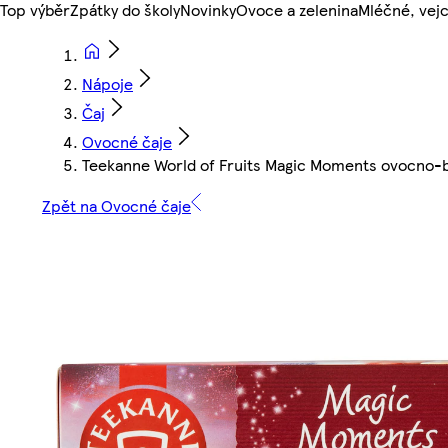
Top výběr
Zpátky do školy
Novinky
Ovoce a zelenina
Mléčné, vejc
Nápoje
Čaj
Ovocné čaje
Teekanne World of Fruits Magic Moments ovocno-byl
Zpět na Ovocné čaje