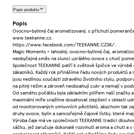
Popis produktu
Popis
Ovocno-bylinný čaj aromatizovaný, s příchutí pomeranč
www.teekanne.cz.
https://www.facebook.com/TEEKANNE.CZSK/.
Magic Moments - lahodný, ovocno-bylinný čaj, aromatiz
neobyčejná směs na slunci uzrálého ovoce s chutí pome
Společnost TEEKANNE patří k světové špičce ve výrobě č
zákazníků. Každý rok přinášíme řadu nových produktů a 
jsou nedílnou součástí zdravého životního stylu, podpo
na pitný režim a zároveň neobsahují cukr a nemají v pods
Od samého počátku byla základním pilířem naší značky a
maximální míře snažíme dosahovat zlepšení v oblasti udr
od monitorovaných smluvních pěstitelů, abychom tak zajis
druhy ovoce, bylin a samozřejmě čajové lístky, které maj
Výroba čaje má ve společnosti TEEKANNE tradici dlouhou
sáčku, jež zaručuje dokonalé rozvinutí aroma a chuti a 
spokojenost zákazníků. Každý rok přinášíme řadu nových 