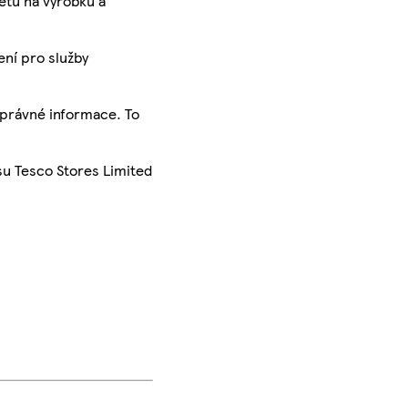
ketu na výrobku a
ení pro služby
správné informace. To
su Tesco Stores Limited