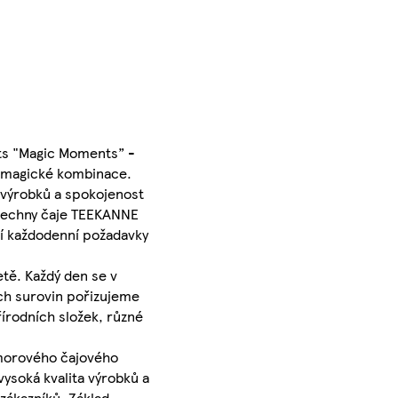
its "Magic Moments” -
o magické kombinace.
 výrobků a spokojenost
 Všechny čaje TEEKANNE
jí každodenní požadavky
tě. Každý den se v
ých surovin pořizujeme
řírodních složek, různé
omorového čajového
vysoká kvalita výrobků a
zákazníků. Základ