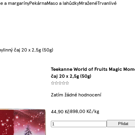
e a margaríny
Pekárna
Maso a lahůdky
Mražené
Trvanlivé
inný čaj 20 x 2,5g (50g)
Teekanne World of Fruits Magic Mom
čaj 20 x 2,5g (50g)
Zatím žádné hodnocení
898,00 Kč/kg
44,90 Kč
Přidat