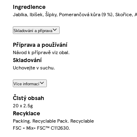
Ingredience
Jablka, Ibišek, Šípky, Pomerančová kůra (9 %), Skoři
Skladování a příprava
Příprava a používání
Návod k přípravě viz obal.
Skladování
Uchovejte v suchu.
Více informací
Čistý obsah
20 x 2.5g
Recyklace
Packing. Recyclable Pack. Recyclable
FSC - Mix- FSC™ C112630.