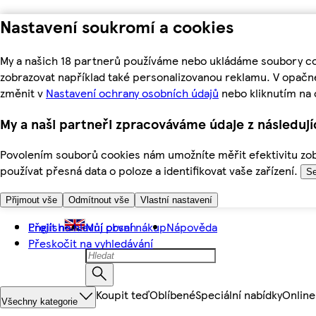
Nastavení soukromí a cookies
My a našich 18 partnerů používáme nebo ukládáme soubory coo
zobrazovat například také personalizovanou reklamu. V opačn
změnit v
Nastavení ochrany osobních údajů
nebo kliknutím na 
My a naši partneři zpracováváme údaje z následuj
Povolením souborů cookies nám umožníte měřit efektivitu zobr
používat přesná data o poloze a identifikovat vaše zařízení.
Se
Přijmout vše
Odmítnout vše
Vlastní nastavení
Přejít na hlavní obsah
English
Můj první nákup
Nápověda
Přeskočit na vyhledávání
Koupit teď
Oblíbené
Speciální nabídky
Online
Všechny kategorie