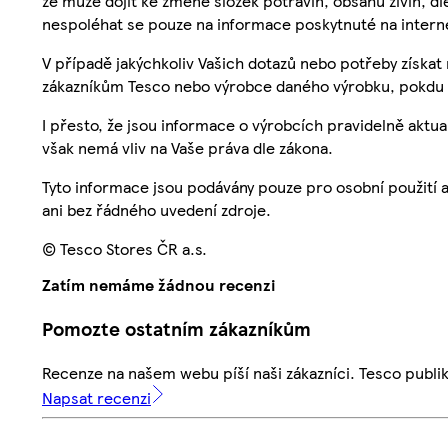
že může dojít ke změně složek potravin, obsahu živin, di
nespoléhat se pouze na informace poskytnuté na intern
V případě jakýchkoliv Vašich dotazů nebo potřeby získat
zákazníkům Tesco nebo výrobce daného výrobku, pokdu 
I přesto, že jsou informace o výrobcích pravidelně akt
však nemá vliv na Vaše práva dle zákona.
Tyto informace jsou podávány pouze pro osobní použití 
ani bez řádného uvedení zdroje.
© Tesco Stores ČR a.s.
Zatím nemáme žádnou recenzi
Pomozte ostatním zákazníkům
Recenze na našem webu píší naši zákazníci. Tesco publ
Napsat recenzi