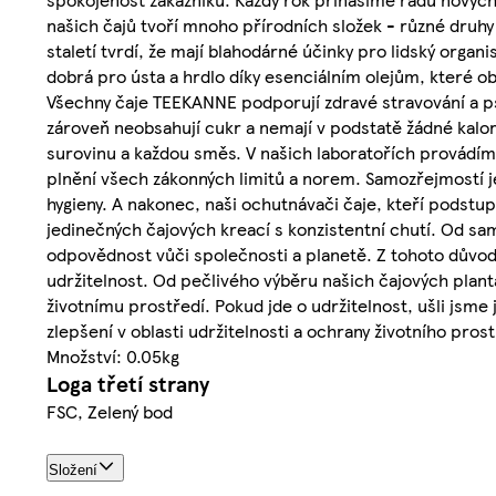
našich čajů tvoří mnoho přírodních složek - různé druhy o
staletí tvrdí, že mají blahodárné účinky pro lidský organ
dobrá pro ústa a hrdlo díky esenciálním olejům, které ob
Všechny čaje TEEKANNE podporují zdravé stravování a p
zároveň neobsahují cukr a nemají v podstatě žádné kalor
surovinu a každou směs. V našich laboratořích provádíme
plnění všech zákonných limitů a norem. Samozřejmostí 
hygieny. A nakonec, naši ochutnávači čaje, kteří podstupu
jedinečných čajových kreací s konzistentní chutí. Od sa
odpovědnost vůči společnosti a planetě. Z tohoto důvod
udržitelnost. Od pečlivého výběru našich čajových plant
životnímu prostředí. Pokud jde o udržitelnost, ušli jsm
zlepšení v oblasti udržitelnosti a ochrany životního prostř
Množství: 0.05kg
Loga třetí strany
FSC, Zelený bod
Složení