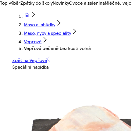
Top výběr
Zpátky do školy
Novinky
Ovoce a zelenina
Mléčné, vejc
Maso a lahůdky
Maso, ryby a speciality
Vepřové
Vepřová pečeně bez kosti volná
Zpět na Vepřové
Speciální nabídka