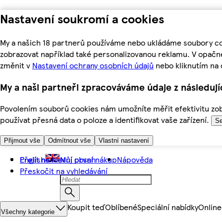
Nastavení soukromí a cookies
My a našich 18 partnerů používáme nebo ukládáme soubory coo
zobrazovat například také personalizovanou reklamu. V opačn
změnit v
Nastavení ochrany osobních údajů
nebo kliknutím na 
My a naši partneři zpracováváme údaje z následuj
Povolením souborů cookies nám umožníte měřit efektivitu zobr
používat přesná data o poloze a identifikovat vaše zařízení.
Se
Přijmout vše
Odmítnout vše
Vlastní nastavení
Přejít na hlavní obsah
English
Můj první nákup
Nápověda
Přeskočit na vyhledávání
Koupit teď
Oblíbené
Speciální nabídky
Online
Všechny kategorie