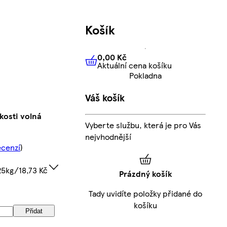
Košík
0,00 Kč
Aktuální cena košíku
0,00 Kč
Aktuální cena košíku
Pokladna
Váš košík
kosti volná
Vyberte službu, která je pro Vás
nejvhodnější
ecenzí
)
25kg/18,73 Kč
Prázdný košík
Tady uvidíte položky přidané do
košíku
Přidat