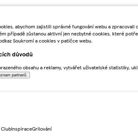
kies, abychom zajistili správné fungování webu a zpracovali 
ém případě zůstanou aktivní jen nezbytné cookies, které pot
odkaz Soukromí a cookies v patičce webu.
ících důvodů
azeného obsahu a reklamy, vytvářet uživatelské statistiky, uk
znam partnerů.
 Club
Inspirace
Grilování