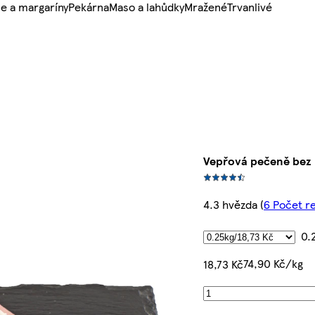
e a margaríny
Pekárna
Maso a lahůdky
Mražené
Trvanlivé
Vepřová pečeně bez 
4.3 hvězda
(
6 Počet r
0.
74,90 Kč/kg
18,73 Kč