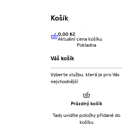
Košík
0,00 Kč
Aktuální cena košíku
0,00 Kč
Aktuální cena košíku
Pokladna
Váš košík
Vyberte službu, která je pro Vás
nejvhodnější
Prázdný košík
Tady uvidíte položky přidané do
košíku