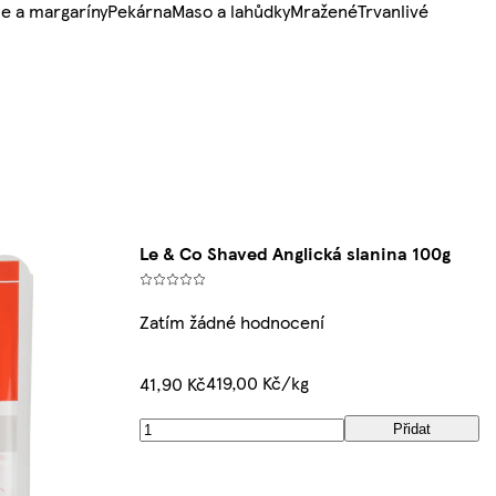
e a margaríny
Pekárna
Maso a lahůdky
Mražené
Trvanlivé
Le & Co Shaved Anglická slanina 100g
Zatím žádné hodnocení
419,00 Kč/kg
41,90 Kč
Přidat