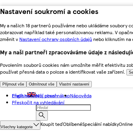
Nastavení soukromí a cookies
My a našich 18 partnerů používáme nebo ukládáme soubory coo
zobrazovat například také personalizovanou reklamu. V opačn
změnit v
Nastavení ochrany osobních údajů
nebo kliknutím na 
My a naši partneři zpracováváme údaje z následuj
Povolením souborů cookies nám umožníte měřit efektivitu zobr
používat přesná data o poloze a identifikovat vaše zařízení.
Se
Přijmout vše
Odmítnout vše
Vlastní nastavení
Přejít na hlavní obsah
English
Můj první nákup
Nápověda
Přeskočit na vyhledávání
Koupit teď
Oblíbené
Speciální nabídky
Online
Všechny kategorie