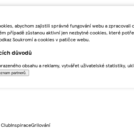
kies, abychom zajistili správné fungování webu a zpracovali 
ém případě zůstanou aktivní jen nezbytné cookies, které pot
odkaz Soukromí a cookies v patičce webu.
ících důvodů
azeného obsahu a reklamy, vytvářet uživatelské statistiky, uk
znam partnerů.
 Club
Inspirace
Grilování