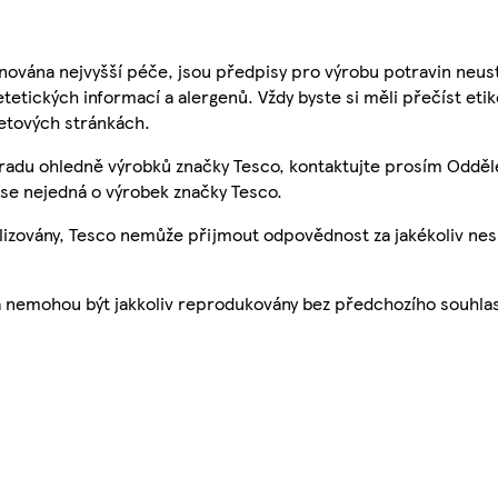
nována nejvyšší péče, jsou předpisy pro výrobu potravin neust
etetických informací a alergenů. Vždy byste si měli přečíst eti
etových stránkách.
 radu ohledně výrobků značky Tesco, kontaktujte prosím Odděl
se nejedná o výrobek značky Tesco.
ualizovány, Tesco nemůže přijmout odpovědnost za jakékoliv ne
a nemohou být jakkoliv reprodukovány bez předchozího souhla