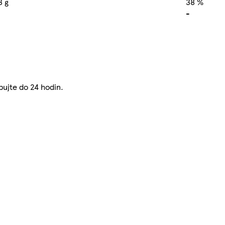
3 g
38 %
-
bujte do 24 hodin.