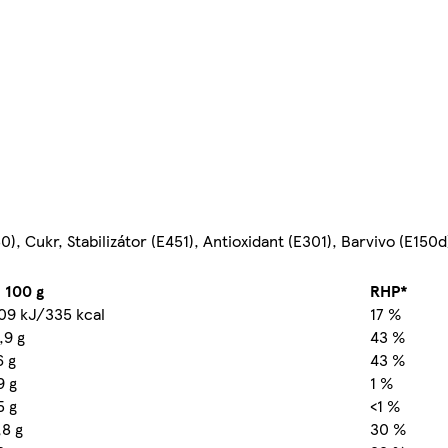
), Cukr, Stabilizátor (E451), Antioxidant (E301), Barvivo (E150d
 100 g
RHP*
09 kJ/335 kcal
17 %
,9 g
43 %
6 g
43 %
9 g
1 %
5 g
<1 %
,8 g
30 %