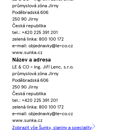
průmyslová zóna Jirny
Poděbradská 606
250 90 Jirny
Česká republika
tel.: +420 225 391 201
zelená linka: 800 100 172
e-mail: objednavky@le-co.cz
www.sunka.cz
Název a adresa
LE & CO - Ing. Jiří Lenc, s.r.o.
průmyslová zóna Jirny
Poděbradská 606
250 90 Jirny
Česká republika
tel.: +420 225 391 201
zelená linka: 800 100 172
e-mail: objednavky@le-co.cz
www.sunka.cz
Zobrazit vše Šunky, slaniny a speciality