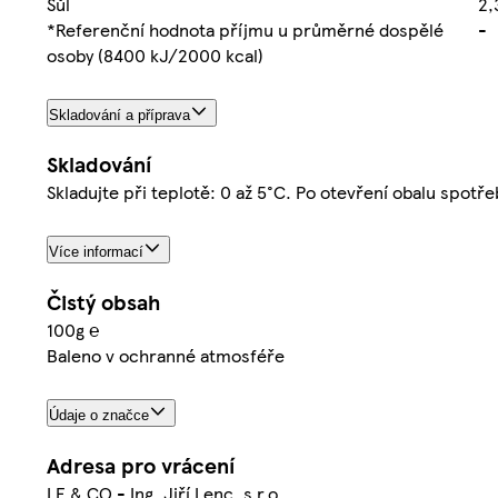
Sůl
2,
*Referenční hodnota příjmu u průměrné dospělé
-
osoby (8400 kJ/2000 kcal)
Skladování a příprava
Skladování
Skladujte při teplotě: 0 až 5°C. Po otevření obalu spotře
Více informací
Čistý obsah
100g ℮
Baleno v ochranné atmosféře
Údaje o značce
Adresa pro vrácení
LE & CO - Ing. Jiří Lenc, s.r.o.