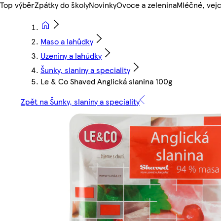
Top výběr
Zpátky do školy
Novinky
Ovoce a zelenina
Mléčné, vejc
Maso a lahůdky
Uzeniny a lahůdky
Šunky, slaniny a speciality
Le & Co Shaved Anglická slanina 100g
Zpět na Šunky, slaniny a speciality