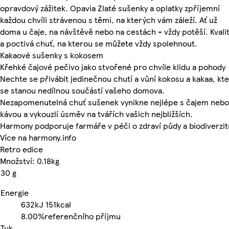
opravdový zážitek. Opavia Zlaté sušenky a oplatky zpříjemní
každou chvíli strávenou s těmi, na kterých vám záleží. Ať už
doma u čaje, na návštěvě nebo na cestách - vždy potěší. Kvalit
a poctivá chuť, na kterou se můžete vždy spolehnout.
Kakaové sušenky s kokosem
Křehké čajové pečivo jako stvořené pro chvíle klidu a pohody
Nechte se přivábit jedinečnou chutí a vůní kokosu a kakaa, kt
se stanou nedílnou součástí vašeho domova.
Nezapomenutelná chuť sušenek vynikne nejlépe s čajem nebo
kávou a vykouzlí úsměv na tvářích vašich nejbližších.
Harmony podporuje farmáře v péči o zdraví půdy a biodiverzit
Více na harmony.info
Retro edice
Množství: 0.18kg
30 g
Energie
632kJ
151kcal
8.00%
referenčního příjmu
Tuk