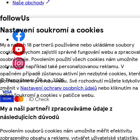
Naše obchody
followUs
Nastavení soukromí a cookies
My a našich 18 partnerů používáme nebo ukládáme soubory
cookies, abychom zajistili správné fungování webu a zpracoval
osobní údaje. Povolením použití všech cookies nám umožníte
zobrazovat například také personalizovanou reklamu. V
opačném případě zůstanou aktivní jen nezbytné cookies, kter
©
Tesco Stores ČR a.s. 2026
potřebujeme k provozu webu. Své rozhodnutí můžete kdykoliv
změnit v
Nastavení ochrany osobních údajů
nebo kliknutím na
odkaz Soukromí a cookies v patičce webu.
My a naši partneři zpracováváme údaje z
následujících důvodů
Povolením souborů cookies nám umožníte měřit efektivitu
zobrazeného obsahu a reklamy, vytvářet uživatelské statistiky,