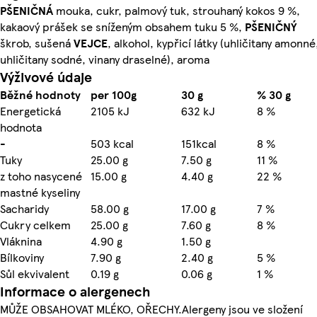
PŠENIČNÁ
mouka, cukr, palmový tuk, strouhaný kokos 9 %,
kakaový prášek se sníženým obsahem tuku 5 %,
PŠENIČNÝ
škrob, sušená
VEJCE
, alkohol, kypřicí látky (uhličitany amonné
uhličitany sodné, vinany draselné), aroma
Výživové údaje
Běžné hodnoty
per 100g
30 g
% 30 g
Energetická
2105 kJ
632 kJ
8 %
hodnota
-
503 kcal
151kcal
8 %
Tuky
25.00 g
7.50 g
11 %
z toho nasycené
15.00 g
4.40 g
22 %
mastné kyseliny
Sacharidy
58.00 g
17.00 g
7 %
Cukry celkem
25.00 g
7.60 g
8 %
Vláknina
4.90 g
1.50 g
Bílkoviny
7.90 g
2.40 g
5 %
Sůl ekvivalent
0.19 g
0.06 g
1 %
Informace o alergenech
MŮŽE OBSAHOVAT MLÉKO, OŘECHY.Alergeny jsou ve složení