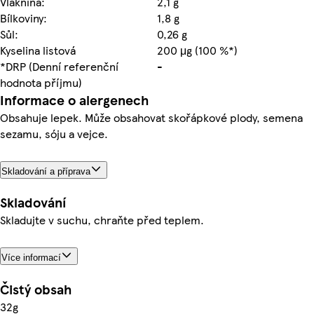
Vláknina:
2,1 g
Bílkoviny:
1,8 g
Sůl:
0,26 g
Kyselina listová
200 μg (100 %*)
*DRP (Denní referenční
-
hodnota příjmu)
Informace o alergenech
Obsahuje lepek. Může obsahovat skořápkové plody, semena
sezamu, sóju a vejce.
Skladování a příprava
Skladování
Skladujte v suchu, chraňte před teplem.
Více informací
Čistý obsah
32g