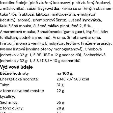
[rostlinné oleje (plně ztužený kokosový, plně ztužený řepkový,
z máslovníku), sušená
syrovátka
, kakao se sníženým obsahem
tuku 14%, fruktóza,
laktóza
, maltodextrin, emulgátor
(lecitiny), aroma], Bramborový škrob, Sušená
syrovátka
,
Kukuřičná mouka, Sušené
mléko
plnotučné 2, 5 %,
Amarantová mouka, Zahušťovadlo (guma guar), Kypřicí látky
(uhličitany sodné a amonné), Aroma, Smetanové aroma,
Přírodní aroma z vanilky, Emulgátor: lecitiny, Pražené
arašídy
,
Kyslina listová (kyslina pteroylmonoglutanová), Chlebová
jednotka v 32 g: 1, 5 BE (1BE = 12 g sacharidů), Sacharidová
jednotka v 32 g: 1, 8 SJ (1SJ = 10 g sacharidů)
Výživové údaje
Běžné hodnoty
na 100 g:
Energetická hodnota:
2348 kJ/ 563 kcal
Tuky:
37 g
z toho nasycené mastné
22 g
kyseliny:
Sacharidy:
55 g
z toho cukry:
28 g