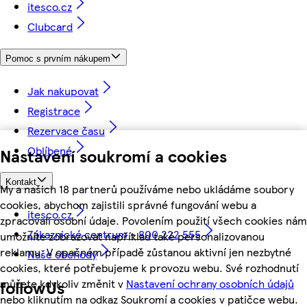
itesco.cz
Clubcard
Pomoc s prvním nákupem
Jak nakupovat
Registrace
Rezervace času
Oblíbené
Nastavení soukromí a cookies
Kontakt
My a našich 18 partnerů používáme nebo ukládáme soubory
cookies, abychom zajistili správné fungování webu a
itesco.cz
zpracovali osobní údaje. Povolením použití všech cookies nám
Zákaznické centrum - 800 222 555
umožníte zobrazovat například také personalizovanou
reklamu. V opačném případě zůstanou aktivní jen nezbytné
Naše obchody
cookies, které potřebujeme k provozu webu. Své rozhodnutí
můžete kdykoliv změnit v
Nastavení ochrany osobních údajů
followUs
nebo kliknutím na odkaz Soukromí a cookies v patičce webu.