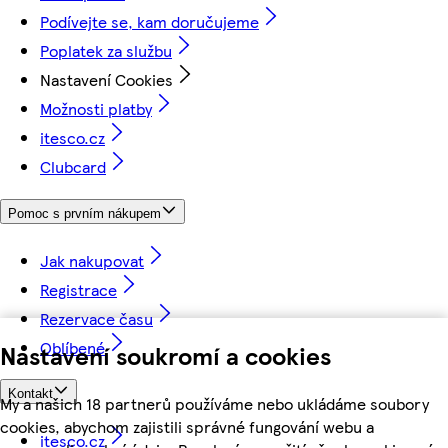
Podívejte se, kam doručujeme
Poplatek za službu
Nastavení Cookies
Možnosti platby
itesco.cz
Clubcard
Pomoc s prvním nákupem
Jak nakupovat
Registrace
Rezervace času
Oblíbené
Nastavení soukromí a cookies
Kontakt
My a našich 18 partnerů používáme nebo ukládáme soubory
cookies, abychom zajistili správné fungování webu a
itesco.cz