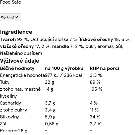
Food Safe
Složení
Ingredience
Tvaroh
92 %, Ochucující složka 7 % (
lískové ořechy
18, 6 %,
vlašské ořechy
17, 2 %,
mandle
7, 2 %, cukr, aroma), Sůl,
Našleháno dusíkem
Výživové údaje
Běžné hodnoty
na 100 g výrobku
RHP na porci
Energetická hodnota
977 kJ / 236 kcal
3,3 %
Tuky
22 g
89 %
z toho nas. mastné
14 g
195 %
kyseliny
Sacharidy
3,7 g
4 %
z toho cukry
3,4 g
11 %
Bílkoviny
5,9 g
34 %
Sůl
0,58 g
2,7 %
Porce = 28 g
-
-