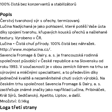
100% čistá bez konzervantů a stabilizátorů
Popis
Čerstvý tvarohový sýr s ořechy, termizovaný.
Lučina Nadýchaná je jako pohlazení, které potěší Vaše ústa
díky spojení tvarohu, křupavých kousků ořechů a našlehané
textury. Vyrobeno v ČR.
Lučina - Čistá chuť přírody. 100% čistá bez náhražek.
http://www.mojelucina.cz/.
Savencia Fromage & Dairy, a. s. je francouzská rodinná
společnost působící v České republice a na Slovensku od
roku 1993. V současnosti je v obou zemích lídrem na trhu se
sýrovými a mléčnými specialitami, a to především díky
jedinečné kvalitě a nezaměnitelné chuti svých výrobků. Na
českém trhu společnost Savencia Fromage & Dairy, a. s.
zastřešuje známé značky jako například Lučina, Pribináček,
Král Sýrů, Sedlčanský, Apetito, Liptov, a další.
Množství: 0.14kg
Loga třetí strany