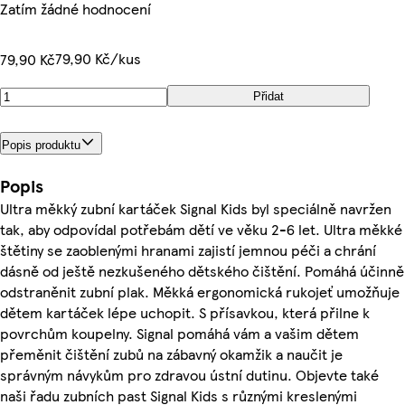
Zatím žádné hodnocení
79,90 Kč/kus
79,90 Kč
Přidat
Popis produktu
Popis
Ultra měkký zubní kartáček Signal Kids byl speciálně navržen
tak, aby odpovídal potřebám dětí ve věku 2-6 let. Ultra měkké
štětiny se zaoblenými hranami zajistí jemnou péči a chrání
dásně od ještě nezkušeného dětského čištění. Pomáhá účinně
odstraněnit zubní plak. Měkká ergonomická rukojeť umožňuje
dětem kartáček lépe uchopit. S přísavkou, která přilne k
povrchům koupelny. Signal pomáhá vám a vašim dětem
přeměnit čištění zubů na zábavný okamžik a naučit je
správným návykům pro zdravou ústní dutinu. Objevte také
naši řadu zubních past Signal Kids s různými kreslenými