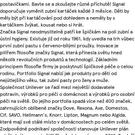
postavičkami. Bavte se a zkoušejte různé příchutě! Signal
doporučuje vyměnit zubní kartáček každé 3 měsíce. Děti by
měly být při kartáčování pod dohledem a neměly by s
kartáčkem žvýkat, kousat nebo si hrát.
Značka Signal neodmyslitelně patří ke špičkám na poli zubní a
ústní hygieny. Existuje již od roku 1961, kdy uvedla na trh vůbec
první zubní pastu s červeno-bílými proužky. Inovace je
pilířem filosofie značky Signal, která přinesla světu hned
několik revolučních produktů a technologií. Základním
principem filosofie firmy je poskytnutí špičkové péče o celou
rodinu. Portfolio Signal nabízí jak produkty pro děti od
nejútlejšího věku, tak zubní pasty pro ženy a muže.
Společnost Unilever se řadí mezi největší dodavatele
potravin, výrobků pro péči o domácnost a výrobků pro osobní
péči na světě. Do jejího portfolia spadá více než 400 značek,
zahrnujících oblíbené značky Dove, Rexona, Axe, Domestos,
Cif, SAVO, Hellmann's, Knorr, Lipton, Magnum nebo Algida,
které mají své stálé místo v domácnostech po celém světě.
Zodpovědné podnikaní společnosti stanovuje Unilever plán