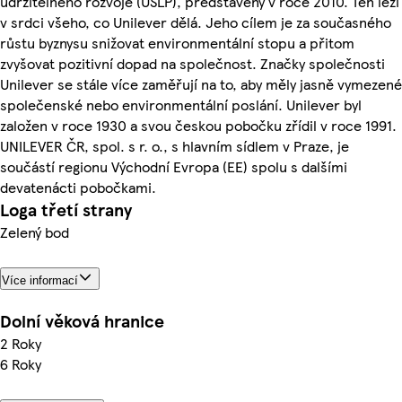
udržitelného rozvoje (USLP), představený v roce 2010. Ten leží
v srdci všeho, co Unilever dělá. Jeho cílem je za současného
růstu byznysu snižovat environmentální stopu a přitom
zvyšovat pozitivní dopad na společnost. Značky společnosti
Unilever se stále více zaměřují na to, aby měly jasně vymezené
společenské nebo environmentální poslání. Unilever byl
založen v roce 1930 a svou českou pobočku zřídil v roce 1991.
UNILEVER ČR, spol. s r. o., s hlavním sídlem v Praze, je
součástí regionu Východní Evropa (EE) spolu s dalšími
devatenácti pobočkami.
Loga třetí strany
Zelený bod
Více informací
Dolní věková hranice
2 Roky
6 Roky