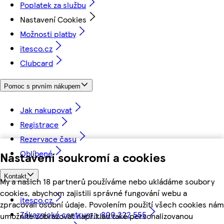
Poplatek za službu
Nastavení Cookies
Možnosti platby
itesco.cz
Clubcard
Pomoc s prvním nákupem
Jak nakupovat
Registrace
Rezervace času
Oblíbené
Nastavení soukromí a cookies
Kontakt
My a našich 18 partnerů používáme nebo ukládáme soubory
cookies, abychom zajistili správné fungování webu a
itesco.cz
zpracovali osobní údaje. Povolením použití všech cookies nám
Zákaznické centrum - 800 222 555
umožníte zobrazovat například také personalizovanou