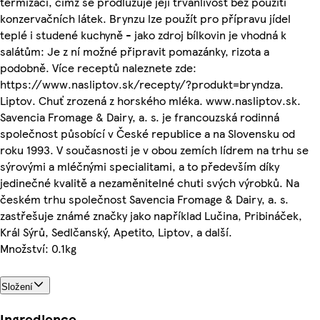
termizací, čímž se prodlužuje její trvanlivost bez použití
konzervačních látek. Brynzu lze použít pro přípravu jídel
teplé i studené kuchyně - jako zdroj bílkovin je vhodná k
salátům: Je z ní možné připravit pomazánky, rizota a
podobně. Více receptů naleznete zde:
https://www.nasliptov.sk/recepty/?produkt=bryndza.
Liptov. Chuť zrozená z horského mléka. www.nasliptov.sk.
Savencia Fromage & Dairy, a. s. je francouzská rodinná
společnost působící v České republice a na Slovensku od
roku 1993. V současnosti je v obou zemích lídrem na trhu se
sýrovými a mléčnými specialitami, a to především díky
jedinečné kvalitě a nezaměnitelné chuti svých výrobků. Na
českém trhu společnost Savencia Fromage & Dairy, a. s.
zastřešuje známé značky jako například Lučina, Pribináček,
Král Sýrů, Sedlčanský, Apetito, Liptov, a další.
Množství: 0.1kg
Složení
Ingredience