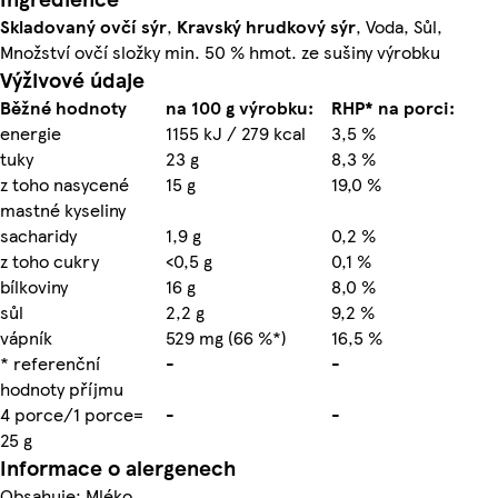
Skladovaný ovčí sýr
,
Kravský hrudkový sýr
, Voda, Sůl,
Množství ovčí složky min. 50 % hmot. ze sušiny výrobku
Výživové údaje
Běžné hodnoty
na 100 g výrobku:
RHP* na porci:
energie
1155 kJ / 279 kcal
3,5 %
tuky
23 g
8,3 %
z toho nasycené
15 g
19,0 %
mastné kyseliny
sacharidy
1,9 g
0,2 %
z toho cukry
<0,5 g
0,1 %
bílkoviny
16 g
8,0 %
sůl
2,2 g
9,2 %
vápník
529 mg (66 %*)
16,5 %
* referenční
-
-
hodnoty příjmu
4 porce/1 porce=
-
-
25 g
Informace o alergenech
Obsahuje: Mléko