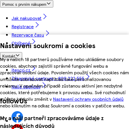
Pomoc s prvním nákupem
Jak nakupovat
Registrace
Rezervace času
Oblíbené
Nastavení soukromí a cookies
Kontakt
My a našich 18 partnerů používáme nebo ukládáme soubory
cookies, abychom zajistili správné fungování webu a
itesco.cz
zpracovali osobní údaje. Povolením použití všech cookies nám
Zákaznické centrum - 800 222 555
umožníte zobrazovat například také personalizovanou
reklamu. V opačném případě zůstanou aktivní jen nezbytné
Naše obchody
cookies, které potřebujeme k provozu webu. Své rozhodnutí
můžete kdykoliv změnit v
Nastavení ochrany osobních údajů
followUs
nebo kliknutím na odkaz Soukromí a cookies v patičce webu.
My a naši partneři zpracováváme údaje z
následujících důvodů