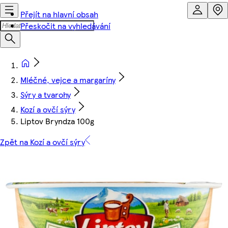
Přejít na hlavní obsah
Přeskočit na vyhledávání
Mléčné, vejce a margaríny
Sýry a tvarohy
Kozí a ovčí sýry
Liptov Bryndza 100g
Zpět na Kozí a ovčí sýry