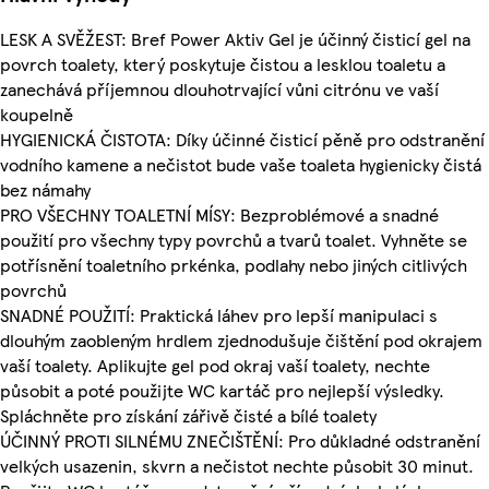
LESK A SVĚŽEST: Bref Power Aktiv Gel je účinný čisticí gel na
povrch toalety, který poskytuje čistou a lesklou toaletu a
zanechává příjemnou dlouhotrvající vůni citrónu ve vaší
koupelně
HYGIENICKÁ ČISTOTA: Díky účinné čisticí pěně pro odstranění
vodního kamene a nečistot bude vaše toaleta hygienicky čistá
bez námahy
PRO VŠECHNY TOALETNÍ MÍSY: Bezproblémové a snadné
použití pro všechny typy povrchů a tvarů toalet. Vyhněte se
potřísnění toaletního prkénka, podlahy nebo jiných citlivých
povrchů
SNADNÉ POUŽITÍ: Praktická láhev pro lepší manipulaci s
dlouhým zaobleným hrdlem zjednodušuje čištění pod okrajem
vaší toalety. Aplikujte gel pod okraj vaší toalety, nechte
působit a poté použijte WC kartáč pro nejlepší výsledky.
Spláchněte pro získání zářivě čisté a bílé toalety
ÚČINNÝ PROTI SILNÉMU ZNEČIŠTĚNÍ: Pro důkladné odstranění
velkých usazenin, skvrn a nečistot nechte působit 30 minut.