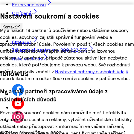
Rezervace času
Oblíbené
Nastavení soukromí a cookies
Kontakt
My a našich 18 partnerů používáme nebo ukládáme soubory
cookies, abychom zajistili správné fungování webu a
itesco.cz
zpracovali osobní údaje. Povolením použití všech cookies nám
Zákaznické centrum - 800 222 555
umožníte zobrazovat například také personalizovanou
reklamu. V opačném případě zůstanou aktivní jen nezbytné
Naše obchody
cookies, které potřebujeme k provozu webu. Své rozhodnutí
můžete kdykoliv změnit v
Nastavení ochrany osobních údajů
followUs
nebo kliknutím na odkaz Soukromí a cookies v patičce webu.
My a naši partneři zpracováváme údaje z
následujících důvodů
Povolením souborů cookies nám umožníte měřit efektivitu
zobrazeného obsahu a reklamy, vytvářet uživatelské statistiky,
ukládat nebo přistupovat k informacím ve vašem zařízení,
©
Tesco Stores ČR a.s. 2026
používat přesná data o poloze a identifikovat vaše zařízení.