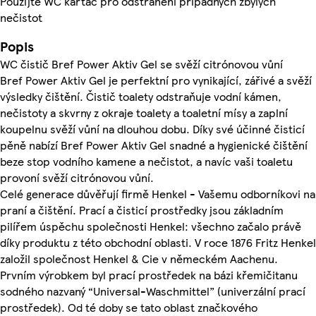
Použijte WC kartáč pro odstranění případných zbylých
nečistot
Popis
WC čistič Bref Power Aktiv Gel se svěží citrónovou vůní
Bref Power Aktiv Gel je perfektní pro vynikající, zářivé a svěží
výsledky čištění. Čistič toalety odstraňuje vodní kámen,
nečistoty a skvrny z okraje toalety a toaletní mísy a zaplní
koupelnu svěží vůní na dlouhou dobu. Díky své účinné čisticí
pěně nabízí Bref Power Aktiv Gel snadné a hygienické čištění
beze stop vodního kamene a nečistot, a navíc vaši toaletu
provoní svěží citrónovou vůní.
Celé generace důvěřují firmě Henkel - Vašemu odborníkovi na
praní a čištění. Prací a čisticí prostředky jsou základním
pilířem úspěchu společnosti Henkel: všechno začalo právě
díky produktu z této obchodní oblasti. V roce 1876 Fritz Henkel
založil společnost Henkel & Cie v německém Aachenu.
Prvním výrobkem byl prací prostředek na bázi křemičitanu
sodného nazvaný “Universal-Waschmittel” (univerzální prací
prostředek). Od té doby se tato oblast značkového