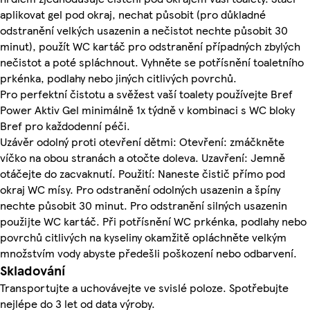
aplikovat gel pod okraj, nechat působit (pro důkladné
odstranění velkých usazenin a nečistot nechte působit 30
minut), použít WC kartáč pro odstranění případných zbylých
nečistot a poté spláchnout. Vyhněte se potřísnění toaletního
prkénka, podlahy nebo jiných citlivých povrchů.
Pro perfektní čistotu a svěžest vaší toalety používejte Bref
Power Aktiv Gel minimálně 1x týdně v kombinaci s WC bloky
Bref pro každodenní péči.
Uzávěr odolný proti otevření dětmi: Otevření: zmáčkněte
víčko na obou stranách a otočte doleva. Uzavření: Jemně
otáčejte do zacvaknutí. Použití: Naneste čistič přímo pod
okraj WC mísy. Pro odstranění odolných usazenin a špíny
nechte působit 30 minut. Pro odstranění silných usazenin
použijte WC kartáč. Při potřísnění WC prkénka, podlahy nebo
povrchů citlivých na kyseliny okamžitě opláchněte velkým
množstvím vody abyste předešli poškození nebo odbarvení.
Skladování
Transportujte a uchovávejte ve svislé poloze. Spotřebujte
nejlépe do 3 let od data výroby.