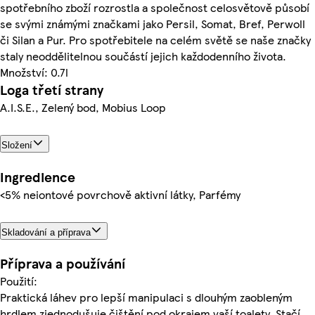
spotřebního zboží rozrostla a společnost celosvětově působí
se svými známými značkami jako Persil, Somat, Bref, Perwoll
či Silan a Pur. Pro spotřebitele na celém světě se naše značky
staly neoddělitelnou součástí jejich každodenního života.
Množství: 0.7l
Loga třetí strany
A.I.S.E., Zelený bod, Mobius Loop
Složení
Ingredience
<5% neiontové povrchově aktivní látky, Parfémy
Skladování a příprava
Příprava a používání
Použití:
Praktická láhev pro lepší manipulaci s dlouhým zaobleným
hrdlem zjednodušuje čištění pod okrajem vaší toalety. Stačí