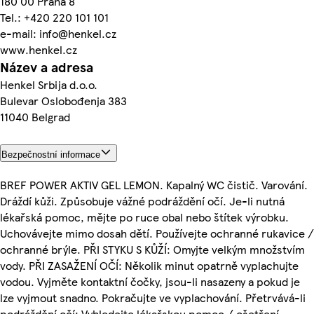
180 00 Praha 8
Tel.: +420 220 101 101
e-mail: info@henkel.cz
www.henkel.cz
Název a adresa
Henkel Srbija d.o.o.
Bulevar Oslobođenja 383
11040 Belgrad
Bezpečnostní informace
BREF POWER AKTIV GEL LEMON. Kapalný WC čistič. Varování.
Dráždí kůži. Způsobuje vážné podráždění očí. Je-li nutná
lékařská pomoc, mějte po ruce obal nebo štítek výrobku.
Uchovávejte mimo dosah dětí. Používejte ochranné rukavice /
ochranné brýle. PŘI STYKU S KŮŽÍ: Omyjte velkým množstvím
vody. PŘI ZASAŽENÍ OČÍ: Několik minut opatrně vyplachujte
vodou. Vyjměte kontaktní čočky, jsou-li nasazeny a pokud je
lze vyjmout snadno. Pokračujte ve vyplachování. Přetrvává-li
podráždění očí: Vyhledejte lékařskou pomoc / ošetření.