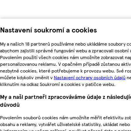
Nastavení soukromí a cookies
My a našich 18 partnerů používáme nebo ukládáme soubory co
abychom zajistili správné fungování webu a zpracovali osobní 
Povolením použití všech cookies nám umožníte zobrazovat nap
personalizovanou reklamu. V opačném případě zůstanou aktiv
nezbytné cookies, které potřebujeme k provozu webu. Své ro
můžete kdykoliv změnit v
Nastavení ochrany osobních údajů
n
kliknutím na odkaz Soukromí a cookies v patičce webu.
My a naši partneři zpracováváme údaje z následují
důvodů
Povolením souborů cookies nám umožníte měřit efektivitu z
obsahu a reklamy, vytvářet uživatelské statistiky, ukládat nebo
k informacím ve vašem zařízení, používat přesná data o poloz