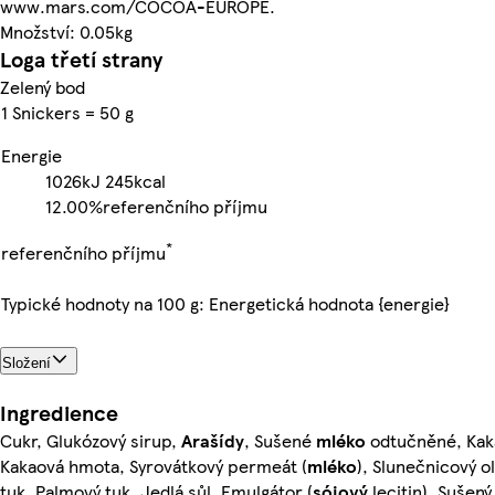
www.mars.com/COCOA-EUROPE.
Množství: 0.05kg
Loga třetí strany
Zelený bod
1 Snickers = 50 g
Energie
1026kJ
245kcal
12.00%
referenčního příjmu
*
referenčního příjmu
Typické hodnoty na 100 g: Energetická hodnota {energie}
Složení
Ingredience
Cukr, Glukózový sirup,
Arašídy
, Sušené
mléko
odtučněné, Kak
Kakaová hmota, Syrovátkový permeát (
mléko
), Slunečnicový o
tuk, Palmový tuk, Jedlá sůl, Emulgátor (
sójový
lecitin), Sušen