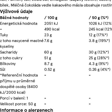
bílek, Mléčná čokoláda vedle kakaového másla obsahuje rostli
Výživové údaje
Běžné hodnoty
/ 100 g
/ 50 g (%*)
Energetická hodnota
2051 kJ
1026 kJ (12%
-
490 kcal
245 kcal (12
Tuky
23 g
12 g (17%*)
z toho nasycené mastné
7.6 g
3.8 g (19%*)
kyseliny
Sacharidy
60 g
30 g (12%*)
z toho cukry
51 g
25 g (28%*)
Bílkoviny
8.7 g
4.3 g (9%*)
Sůl
0.52 g
0.26 g (4%*)
*Referenční hodnota
-
-
příjmu u průměrné
dospělé osoby (8400
kJ/2000 kcal)
Porcí v balení: 1
-
-
Velikost porce: 50 g
-
-
Informace o alergenech